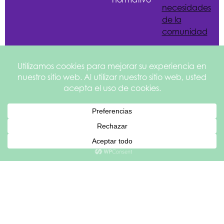
necesidades
de la
comunidad
English
Español de México
Sitio web
©2026
Política de
creado por
Health
privacidad
Services of
y aviso legal
square
205
North Texas