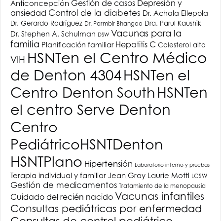
Depresión y
Anticoncepción
Gestión de casos
ansiedad
Control de la diabetes
Dr. Achala Ellepola
Dr. Gerardo Rodríguez
Dra. Parul Kaushik
Dr. Parmbir Bhangoo
Vacunas para la
Dr. Stephen A. Schulman
DSW
familia
Hepatitis C
Planificación familiar
Colesterol alto
HSNT
en el Centro Médico
VIH
de Denton 4304
HSNT
en el
Centro Denton South
HSNT
en
el centro Serve Denton
Centro
Pediátrico
HSNT
Denton
HSNT
Plano
Hipertensión
Laboratorio interno y pruebas
Terapia individual y familiar
Jean Gray
Laurie Mottl
LCSW
Gestión de medicamentos
Tratamiento de la menopausia
Vacunas infantiles
Cuidado del recién nacido
Consultas pediátricas por enfermedad
Consultas de control pediátrico