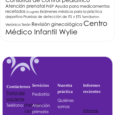
Atención prenatal
PrEP
Ayuda para medicamentos
recetados
Exámenes médicos para la práctica
Ecografía
deportiva
Pruebas de detección de ITS y ETS
Tami Barton
Centro
Revisión ginecológica
Verónica Terán
Médico Infantil Wylie
Servicios
Nuestra
Informes
Contáctenos
práctica
recientes
Portal del
Pediatría
paciente
Quiénes
Teléfono:
(940)-381-
Atención
somos
Informe
1501
primaria