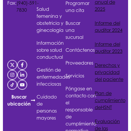
anual de
Fax:
(940)-591-
Programar
Salud
2025
7830
una cita
femenina y
obstetricia y
Buscar
Informe del
ginecología
una
auditor 2024
sucursal
Información
Informe del
sobre salud
Contáctenos
auditor 2023
conductual
Proveedores
Derechos y
Gestión de
privacidad
Servicios
enfermedades
del paciente
infecciosas
Póngase en
Plan de
contacto con
Cuidado
Buscar
cumplimiento
el
de
ubicación
de
HSNT
responsable
personas
de
mayores
Evaluación
cumplimiento
de las
normativo