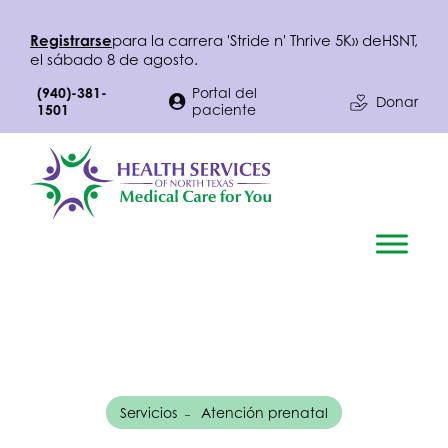
Registrarse
para la carrera 'Stride n' Thrive 5K» de
HSNT
,
el sábado 8 de agosto.
(940)-381-
Portal del
Donar
1501
paciente
Servicios
Atención prenatal