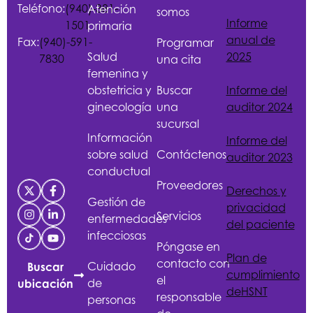
Teléfono:
(940)-381-
Atención
somos
Informe
1501
primaria
anual de
Fax:
(940)-591-
Programar
Salud
2025
7830
una cita
femenina y
obstetricia y
Buscar
Informe del
ginecología
una
auditor 2024
sucursal
Información
Informe del
sobre salud
Contáctenos
auditor 2023
conductual
Proveedores
Derechos y
Gestión de
privacidad
Servicios
enfermedades
del paciente
infecciosas
Póngase en
Plan de
contacto con
Cuidado
Buscar
cumplimiento
el
de
ubicación
de
HSNT
responsable
personas