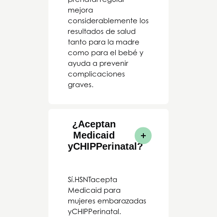
mejora
considerablemente los
resultados de salud
tanto para la madre
como para el bebé y
ayuda a prevenir
complicaciones
graves.
¿Aceptan
Medicaid
y
CHIP
Perinatal?
Sí.
HSNT
acepta
Medicaid para
mujeres embarazadas
y
CHIP
Perinatal.