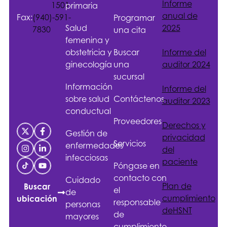
Informe
1501
primaria
anual de
Fax:
(940)-591-
Programar
Salud
2025
7830
una cita
femenina y
obstetricia y
Buscar
Informe del
ginecología
una
auditor 2024
sucursal
Información
Informe del
sobre salud
Contáctenos
auditor 2023
conductual
Proveedores
Derechos y
Gestión de
privacidad
Servicios
enfermedades
del
infecciosas
paciente
Póngase en
contacto con
Cuidado
Plan de
Buscar
el
de
cumplimiento
ubicación
responsable
personas
de
HSNT
de
mayores
cumplimiento