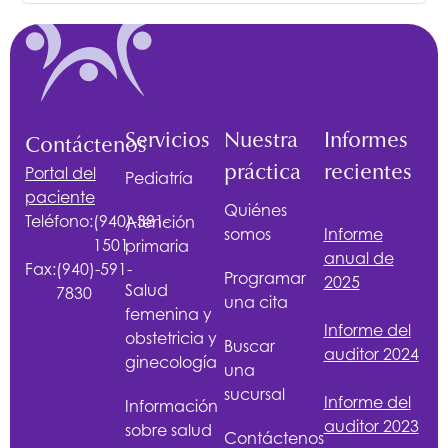
Servicios
Nuestra
Informes
Contáctenos
práctica
recientes
Portal del
Pediatría
paciente
Quiénes
Teléfono:
(940)-381-
Atención
somos
Informe
1501
primaria
anual de
Fax:
(940)-591-
Programar
2025
Salud
7830
una cita
femenina y
Informe del
obstetricia y
Buscar
auditor 2024
ginecología
una
sucursal
Informe del
Información
auditor 2023
sobre salud
Contáctenos