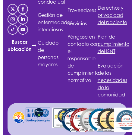
conductual
Derechos y
Proveedores
Gestión de
privacidad
enfermedades
del paciente
Servicios
infecciosas
Póngase en
Plan de
Buscar
Cuidado
contacto con
cumplimiento
ubicación
de
el
de
HSNT
personas
responsable
mayores
de
Evaluación
cumplimiento
de las
normativo
necesidades
de la
comunidad