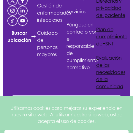
Derechos y
Gestión de
privacidad
Servicios
enfermedades
del paciente
infecciosas
Póngase en
Plan de
contacto con
Cuidado
Buscar
cumplimiento
el
de
ubicación
de
HSNT
responsable
personas
de
mayores
Evaluación
cumplimiento
de las
normativo
necesidades
de la
comunidad