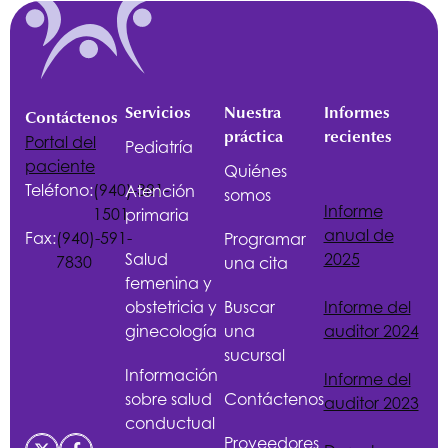
Servicios
Nuestra
Informes
Contáctenos
práctica
recientes
Portal del
Pediatría
paciente
Quiénes
Teléfono:
(940)-381-
Atención
somos
Informe
1501
primaria
anual de
Fax:
(940)-591-
Programar
Salud
2025
7830
una cita
femenina y
obstetricia y
Buscar
Informe del
ginecología
una
auditor 2024
sucursal
Información
Informe del
sobre salud
Contáctenos
auditor 2023
conductual
Proveedores