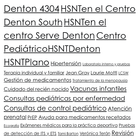
Denton 4304
HSNT
en el Centro
Denton South
HSNT
en el
centro Serve Denton
Centro
Pediátrico
HSNT
Denton
HSNT
Plano
Hipertensión
Laboratorio interno y pruebas
Terapia individual y familiar
Jean Gray
Laurie Mottl
LCSW
Gestión de medicamentos
Tratamiento de la menopausia
Vacunas infantiles
Cuidado del recién nacido
Consultas pediátricas por enfermedad
Consultas de control pediátrico
Atención
prenatal
PrEP
Ayuda para medicamentos recetados
Exámenes médicos para la práctica deportiva
Pruebas
Ecografía
Revisión
de detección de ITS y ETS
Verónica Terán
Tami Barton