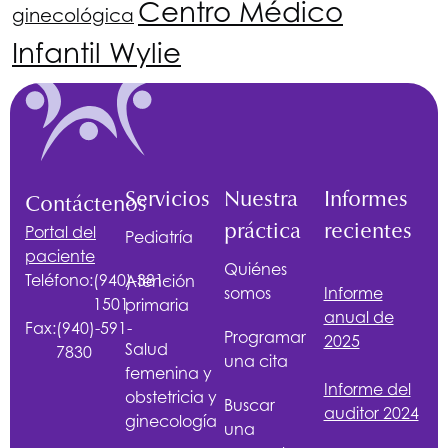
Centro Médico
ginecológica
Infantil Wylie
Servicios
Nuestra
Informes
Contáctenos
práctica
recientes
Portal del
Pediatría
paciente
Quiénes
Teléfono:
(940)-381-
Atención
somos
Informe
1501
primaria
anual de
Fax:
(940)-591-
Programar
2025
Salud
7830
una cita
femenina y
Informe del
obstetricia y
Buscar
auditor 2024
ginecología
una