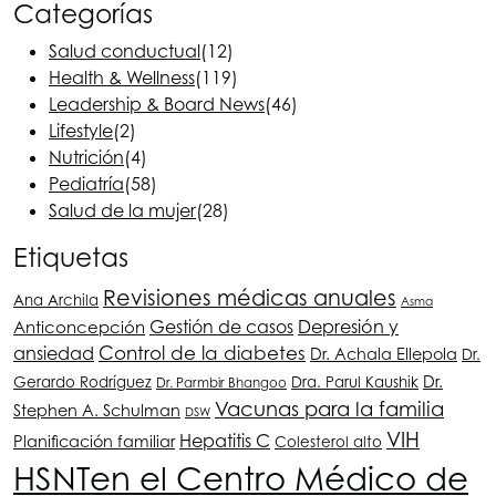
Categorías
Salud conductual
(12)
Health & Wellness
(119)
Leadership & Board News
(46)
Lifestyle
(2)
Nutrición
(4)
Pediatría
(58)
Salud de la mujer
(28)
Etiquetas
Revisiones médicas anuales
Ana Archila
Asma
Depresión y
Anticoncepción
Gestión de casos
ansiedad
Control de la diabetes
Dr. Achala Ellepola
Dr.
Dr.
Gerardo Rodríguez
Dra. Parul Kaushik
Dr. Parmbir Bhangoo
Vacunas para la familia
Stephen A. Schulman
DSW
VIH
Hepatitis C
Planificación familiar
Colesterol alto
HSNT
en el Centro Médico de