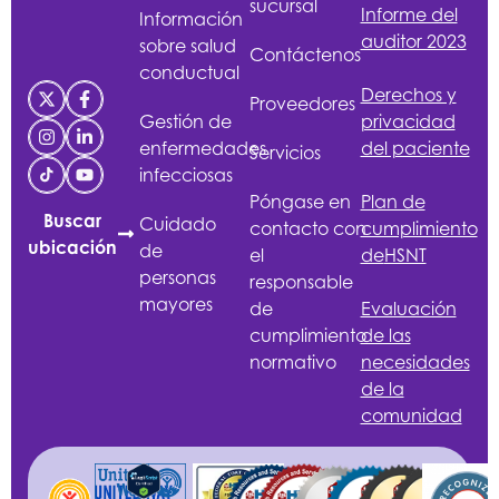
sucursal
Informe del
Información
auditor 2023
sobre salud
Contáctenos
conductual
Derechos y
Proveedores
Gestión de
privacidad
enfermedades
del paciente
Servicios
infecciosas
Póngase en
Plan de
Buscar
Cuidado
contacto con
cumplimiento
ubicación
de
el
de
HSNT
personas
responsable
mayores
de
Evaluación
cumplimiento
de las
normativo
necesidades
de la
comunidad