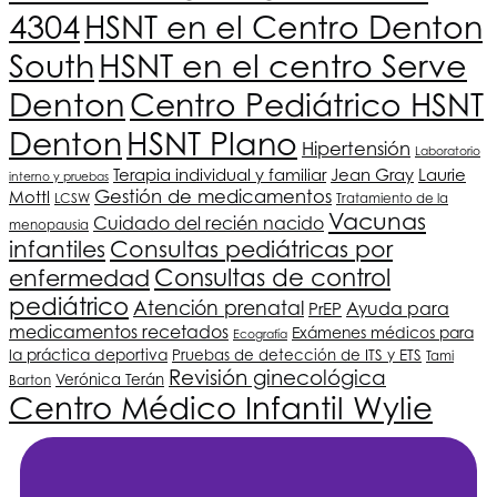
4304
HSNT
en el Centro Denton
South
HSNT
en el centro Serve
Denton
Centro Pediátrico
HSNT
HSNT
Plano
Denton
Hipertensión
Laboratorio
Terapia individual y familiar
Jean Gray
Laurie
interno y pruebas
Gestión de medicamentos
Mottl
LCSW
Tratamiento de la
Vacunas
Cuidado del recién nacido
menopausia
infantiles
Consultas pediátricas por
Consultas de control
enfermedad
pediátrico
Atención prenatal
Ayuda para
PrEP
medicamentos recetados
Exámenes médicos para
Ecografía
la práctica deportiva
Pruebas de detección de ITS y ETS
Tami
Revisión ginecológica
Verónica Terán
Barton
Centro Médico Infantil Wylie