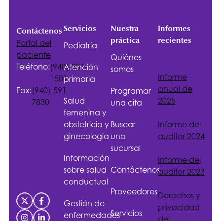
Servicios
Nuestra
Informes
Contáctenos
práctica
recientes
Portal del
Pediatría
paciente
Quiénes
Teléfono:
(940)-381-
Atención
somos
Informe
1501
primaria
anual de
Fax:
(940)-591-
Programar
Salud
2025
7830
una cita
femenina y
obstetricia y
Buscar
Informe del
ginecología
una
auditor 2024
sucursal
Información
Informe del
sobre salud
Contáctenos
auditor 2023
conductual
Proveedores
Derechos y
Gestión de
privacidad
Servicios
enfermedades
del