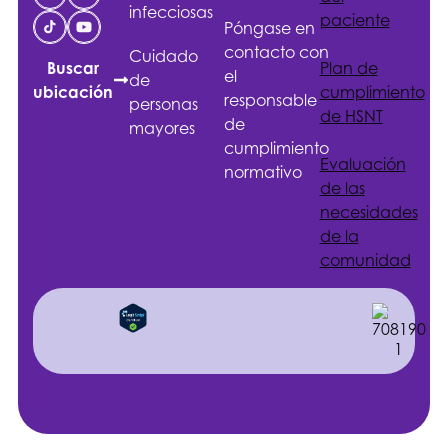
infecciosas
paciente
Póngase en
contacto con
Cuidado
Plan de
Buscar
el
de
cumplimiento
ubicación
responsable
personas
de
HSNT
de
mayores
cumplimiento
Evaluación
normativo
de las
necesidades
de la
comunidad