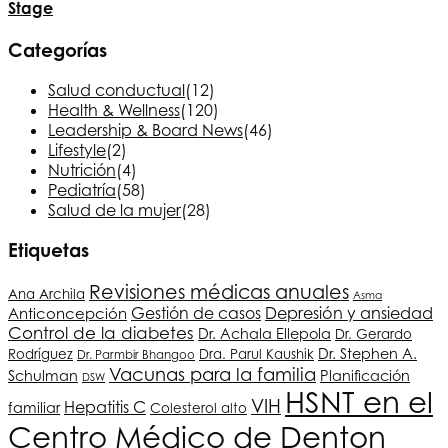
Stage
Categorías
Salud conductual
(12)
Health & Wellness
(120)
Leadership & Board News
(46)
Lifestyle
(2)
Nutrición
(4)
Pediatría
(58)
Salud de la mujer
(28)
Etiquetas
Revisiones médicas anuales
Ana Archila
Asma
Depresión y ansiedad
Gestión de casos
Anticoncepción
Control de la diabetes
Dr. Achala Ellepola
Dr. Gerardo
Dr. Stephen A.
Rodríguez
Dra. Parul Kaushik
Dr. Parmbir Bhangoo
Vacunas para la familia
Schulman
Planificación
DSW
HSNT
en el
VIH
Hepatitis C
familiar
Colesterol alto
Centro Médico de Denton