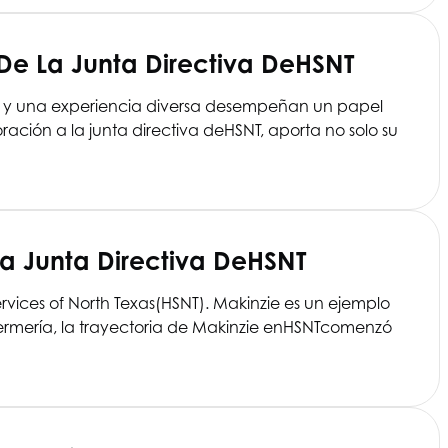
De La Junta Directiva De
HSNT
le y una experiencia diversa desempeñan un papel
ración a la junta directiva de
HSNT
, aporta no solo su
a Junta Directiva De
HSNT
rvices of North Texas
(HSNT). Makinzie es un ejemplo
rmería, la trayectoria de Makinzie en
HSNT
comenzó