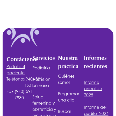
Servicios
Nuestra
Informes
Contáctenos
práctica
recientes
Portal del
Pediatría
paciente
Quiénes
Teléfono:
(940)-381-
Atención
somos
Informe
1501
primaria
anual de
Fax:
(940)-591-
Programar
2025
Salud
7830
una cita
femenina y
Informe del
obstetricia y
Buscar
auditor 2024
ginecología