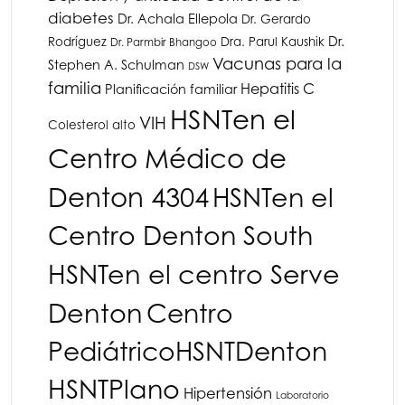
diabetes
Dr. Achala Ellepola
Dr. Gerardo
Dr.
Rodríguez
Dra. Parul Kaushik
Dr. Parmbir Bhangoo
Vacunas para la
Stephen A. Schulman
DSW
familia
Hepatitis C
Planificación familiar
HSNT
en el
VIH
Colesterol alto
Centro Médico de
Denton 4304
HSNT
en el
Centro Denton South
HSNT
en el centro Serve
Denton
Centro
Pediátrico
HSNT
Denton
HSNT
Plano
Hipertensión
Laboratorio