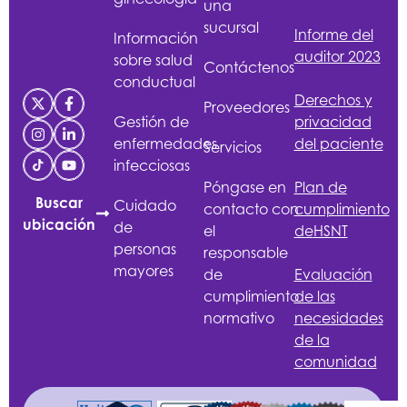
una
sucursal
Informe del
Información
auditor 2023
sobre salud
Contáctenos
conductual
Derechos y
Proveedores
Gestión de
privacidad
enfermedades
del paciente
Servicios
infecciosas
Póngase en
Plan de
Buscar
Cuidado
contacto con
cumplimiento
ubicación
de
el
de
HSNT
personas
responsable
mayores
de
Evaluación
cumplimiento
de las
normativo
necesidades
de la
comunidad