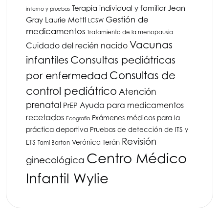
Terapia individual y familiar
Jean
interno y pruebas
Gestión de
Gray
Laurie Mottl
LCSW
medicamentos
Tratamiento de la menopausia
Vacunas
Cuidado del recién nacido
infantiles
Consultas pediátricas
Consultas de
por enfermedad
control pediátrico
Atención
prenatal
Ayuda para medicamentos
PrEP
recetados
Exámenes médicos para la
Ecografía
práctica deportiva
Pruebas de detección de ITS y
Revisión
ETS
Verónica Terán
Tami Barton
Centro Médico
ginecológica
Infantil Wylie