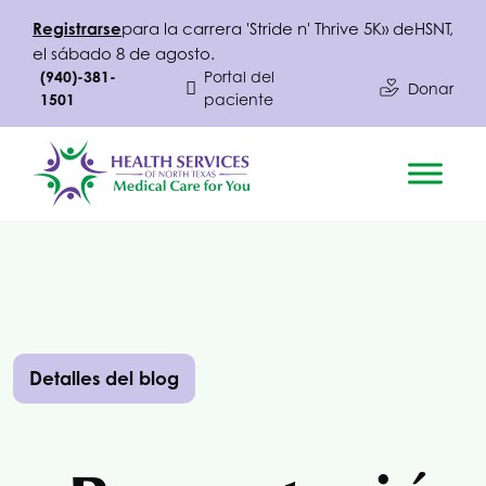
Registrarse
para la carrera 'Stride n' Thrive 5K» de
HSNT
,
el sábado 8 de agosto.
(940)-381-
Portal del
Donar
1501
paciente
Detalles del blog