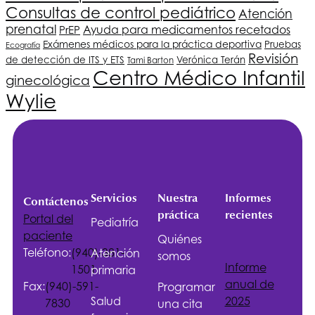
Consultas de control pediátrico
Atención
prenatal
Ayuda para medicamentos recetados
PrEP
Exámenes médicos para la práctica deportiva
Pruebas
Ecografía
Revisión
de detección de ITS y ETS
Verónica Terán
Tami Barton
Centro Médico Infantil
ginecológica
Wylie
Servicios
Nuestra
Informes
Contáctenos
práctica
recientes
Portal del
Pediatría
paciente
Quiénes
Teléfono:
(940)-381-
Atención
somos
Informe
1501
primaria
anual de
Fax:
(940)-591-
Programar
Salud
2025
7830
una cita