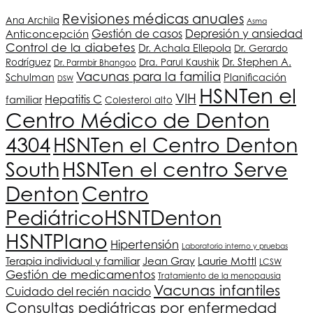
Revisiones médicas anuales
Ana Archila
Asma
Depresión y ansiedad
Gestión de casos
Anticoncepción
Control de la diabetes
Dr. Achala Ellepola
Dr. Gerardo
Dr. Stephen A.
Rodríguez
Dra. Parul Kaushik
Dr. Parmbir Bhangoo
Vacunas para la familia
Schulman
Planificación
DSW
HSNT
en el
VIH
Hepatitis C
familiar
Colesterol alto
Centro Médico de Denton
4304
HSNT
en el Centro Denton
South
HSNT
en el centro Serve
Denton
Centro
Pediátrico
HSNT
Denton
HSNT
Plano
Hipertensión
Laboratorio interno y pruebas
Terapia individual y familiar
Jean Gray
Laurie Mottl
LCSW
Gestión de medicamentos
Tratamiento de la menopausia
Vacunas infantiles
Cuidado del recién nacido
Consultas pediátricas por enfermedad