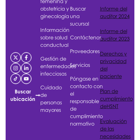
femenina y
obstetricia y
Buscar
Informe del
ginecología
una
auditor 2024
sucursal
Información
Informe del
sobre salud
Contáctenos
auditor 2023
conductual
Proveedores
Derechos y
Gestión de
privacidad
Servicios
enfermedades
del
infecciosas
paciente
Póngase en
contacto con
Cuidado
Plan de
Buscar
el
de
cumplimiento
ubicación
responsable
personas
de
HSNT
de
mayores
cumplimiento
Evaluación
normativo
de las
necesidades