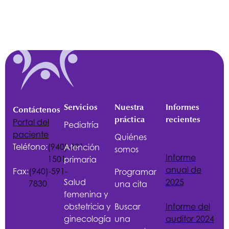
Servicios
Nuestra
Informes
Contáctenos
práctica
recientes
Portal del
Pediatría
paciente
Quiénes
Teléfono:
(940)-381-
Atención
somos
Informe
1501
primaria
anual de
Fax:
(940)-591-
Programar
Salud
2025
7830
una cita
femenina y
obstetricia y
Buscar
Informe del
ginecología
una
auditor 2024