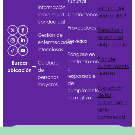
sucursal
Información
Informe del
sobre salud
Contáctenos
auditor 2023
conductual
Proveedores
Derechos y
Gestión de
privacidad
Servicios
enfermedades
del paciente
infecciosas
Póngase en
Plan de
contacto con
Cuidado
Buscar
cumplimiento
el
de
ubicación
de
HSNT
responsable
personas
de
mayores
Evaluación
cumplimiento
de las
normativo
necesidades
de la
comunidad