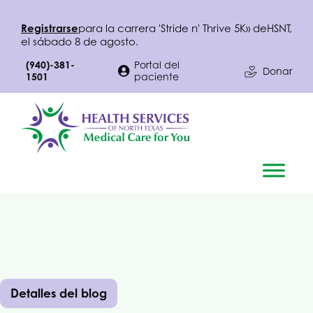
Registrarse
para la carrera 'Stride n' Thrive 5K» de
HSNT
,
el sábado 8 de agosto.
(940)-381-
Portal del
Donar
1501
paciente
Detalles del blog