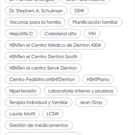
Dr. Stephen A. Schulman
DSW
Vacunas para la familia
Planificación familiar
Hepatitis C
Colesterol alto
VIH
HSNT
en el Centro Médico de Denton 4304
HSNT
en el Centro Denton South
HSNT
en el centro Serve Denton
Centro Pediátrico
HSNT
Denton
HSNT
Plano
Hipertensión
Laboratorio interno y pruebas
Terapia individual y familiar
Jean Gray
Laurie Mottl
LCSW
Gestión de medicamentos