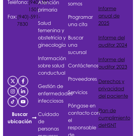
Teléfono:
(940)-381-
Atención
somos
Informe
1501
primaria
anual de
Fax:
(940)-591-
Programar
Salud
2025
7830
una cita
femenina y
obstetricia y
Buscar
Informe del
ginecología
una
auditor 2024
sucursal
Información
Informe del
sobre salud
Contáctenos
auditor 2023
conductual
Proveedores
Derechos y
Gestión de
privacidad
Servicios
enfermedades
del paciente
infecciosas
Póngase en
Plan de
contacto con
Cuidado
Buscar
cumplimiento
el
de
ubicación
de
HSNT
responsable
personas
de
mayores