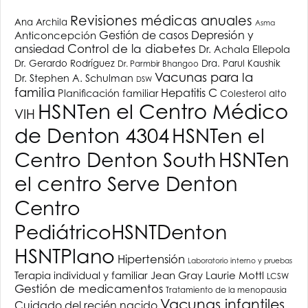
Revisiones médicas anuales
Ana Archila
Asma
Depresión y
Anticoncepción
Gestión de casos
ansiedad
Control de la diabetes
Dr. Achala Ellepola
Dr. Gerardo Rodríguez
Dra. Parul Kaushik
Dr. Parmbir Bhangoo
Vacunas para la
Dr. Stephen A. Schulman
DSW
familia
Hepatitis C
Planificación familiar
Colesterol alto
HSNT
en el Centro Médico
VIH
de Denton 4304
HSNT
en el
Centro Denton South
HSNT
en
el centro Serve Denton
Centro
Pediátrico
HSNT
Denton
HSNT
Plano
Hipertensión
Laboratorio interno y pruebas
Terapia individual y familiar
Jean Gray
Laurie Mottl
LCSW
Gestión de medicamentos
Tratamiento de la menopausia
Vacunas infantiles
Cuidado del recién nacido