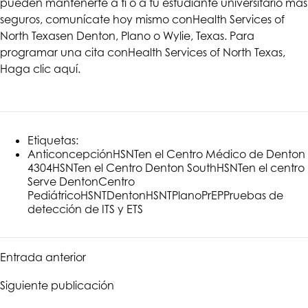
pueden mantenerte a ti o a tu estudiante universitario más
seguros, comunícate hoy mismo con
Health Services of
North Texas
en Denton, Plano o Wylie, Texas. Para
programar una cita con
Health Services of North Texas
,
Haga clic aquí
.
Etiquetas:
Anticoncepción
HSNT
en el Centro Médico de Denton
4304
HSNT
en el Centro Denton South
HSNT
en el centro
Serve Denton
Centro
Pediátrico
HSNT
Denton
HSNT
Plano
PrEP
Pruebas de
detección de ITS y ETS
Entrada anterior
Siguiente publicación