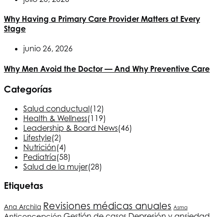
Why Having a Primary Care Provider Matters at Every
Stage
junio 26, 2026
Why Men Avoid the Doctor — And Why Preventive Care
Categorías
Salud conductual
(12)
Health & Wellness
(119)
Leadership & Board News
(46)
Lifestyle
(2)
Nutrición
(4)
Pediatría
(58)
Salud de la mujer
(28)
Etiquetas
Revisiones médicas anuales
Ana Archila
Asma
Depresión y ansiedad
Anticoncepción
Gestión de casos