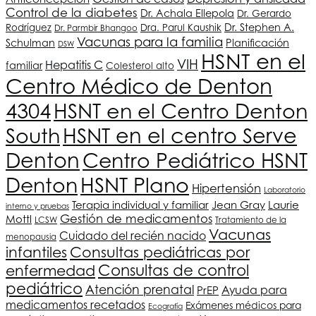
Control de la diabetes
Dr. Achala Ellepola
Dr. Gerardo
Dr. Stephen A.
Rodríguez
Dra. Parul Kaushik
Dr. Parmbir Bhangoo
Vacunas para la familia
Schulman
Planificación
DSW
HSNT
en el
VIH
Hepatitis C
familiar
Colesterol alto
Centro Médico de Denton
4304
HSNT
en el Centro Denton
South
HSNT
en el centro Serve
Denton
Centro Pediátrico
HSNT
Denton
HSNT
Plano
Hipertensión
Laboratorio
Terapia individual y familiar
Jean Gray
Laurie
interno y pruebas
Gestión de medicamentos
Mottl
LCSW
Tratamiento de la
Vacunas
Cuidado del recién nacido
menopausia
infantiles
Consultas pediátricas por
Consultas de control
enfermedad
pediátrico
Atención prenatal
PrEP
Ayuda para
medicamentos recetados
Exámenes médicos para
Ecografía