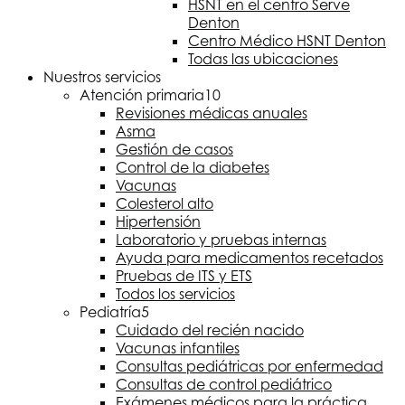
HSNT
en el centro Serve
Denton
Centro Médico
HSNT
Denton
Todas las ubicaciones
Nuestros servicios
Atención primaria
10
Revisiones médicas anuales
Asma
Gestión de casos
Control de la diabetes
Vacunas
Colesterol alto
Hipertensión
Laboratorio y pruebas internas
Ayuda para medicamentos recetados
Pruebas de ITS y ETS
Todos los servicios
Pediatría
5
Cuidado del recién nacido
Vacunas infantiles
Consultas pediátricas por enfermedad
Consultas de control pediátrico
Exámenes médicos para la práctica