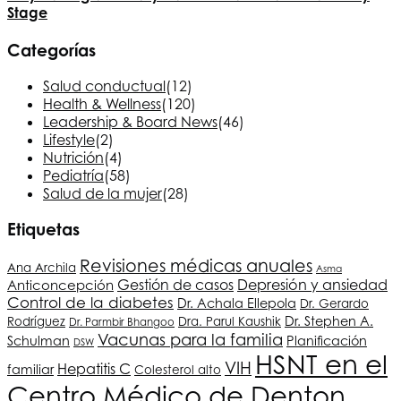
Stage
Categorías
Salud conductual
(12)
Health & Wellness
(120)
Leadership & Board News
(46)
Lifestyle
(2)
Nutrición
(4)
Pediatría
(58)
Salud de la mujer
(28)
Etiquetas
Revisiones médicas anuales
Ana Archila
Asma
Depresión y ansiedad
Gestión de casos
Anticoncepción
Control de la diabetes
Dr. Achala Ellepola
Dr. Gerardo
Dr. Stephen A.
Rodríguez
Dra. Parul Kaushik
Dr. Parmbir Bhangoo
Vacunas para la familia
Schulman
Planificación
DSW
HSNT
en el
VIH
Hepatitis C
familiar
Colesterol alto
Centro Médico de Denton