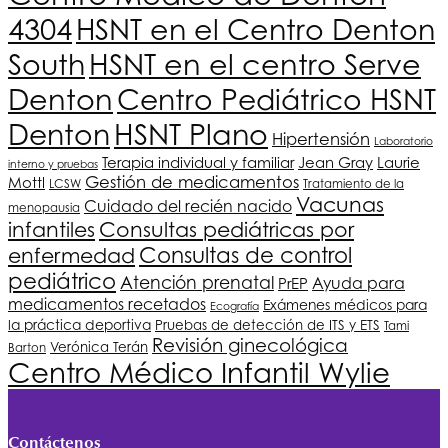
4304
HSNT
en el Centro Denton
South
HSNT
en el centro Serve
Denton
Centro Pediátrico
HSNT
HSNT
Plano
Denton
Hipertensión
Laboratorio
Terapia individual y familiar
Jean Gray
Laurie
interno y pruebas
Gestión de medicamentos
Mottl
LCSW
Tratamiento de la
Vacunas
Cuidado del recién nacido
menopausia
infantiles
Consultas pediátricas por
Consultas de control
enfermedad
pediátrico
Atención prenatal
Ayuda para
PrEP
medicamentos recetados
Exámenes médicos para
Ecografía
la práctica deportiva
Pruebas de detección de ITS y ETS
Tami
Revisión ginecológica
Verónica Terán
Barton
Centro Médico Infantil Wylie
Contáctenos