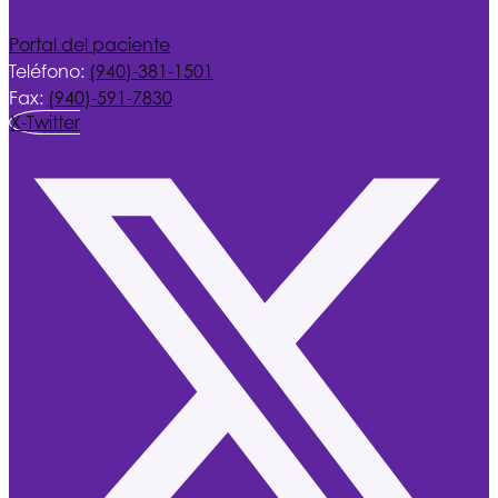
Portal del paciente
Teléfono:
(940)-381-1501
Fax:
(940)-591-7830
X-Twitter