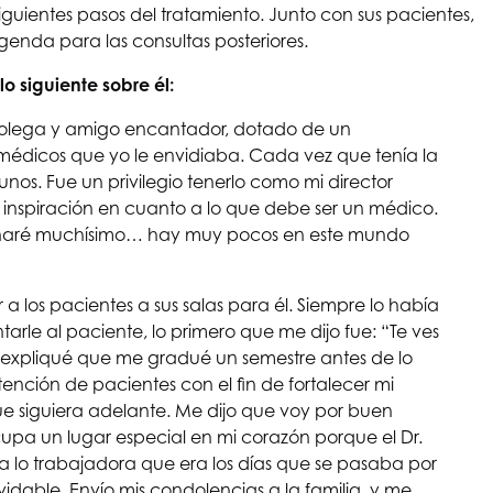
iguientes pasos del tratamiento. Junto con sus pacientes,
enda para las consultas posteriores.
o siguiente sobre él:
n colega y amigo encantador, dotado de un
médicos que yo le envidiaba. Cada vez que tenía la
nos. Fue un privilegio tenerlo como mi director
inspiración en cuanto a lo que debe ser un médico.
rañaré muchísimo… hay muy pocos en este mundo
a los pacientes a sus salas para él. Siempre lo había
rle al paciente, lo primero que me dijo fue: “Te ves
 expliqué que me gradué un semestre antes de lo
tención de pacientes con el fin de fortalecer mi
ue siguiera adelante. Me dijo que voy por buen
upa un lugar especial en mi corazón porque el Dr.
ía lo trabajadora que era los días que se pasaba por
vidable. Envío mis condolencias a la familia, y me