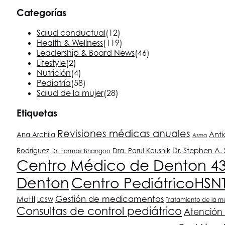
Categorías
Salud conductual
(12)
Health & Wellness
(119)
Leadership & Board News
(46)
Lifestyle
(2)
Nutrición
(4)
Pediatría
(58)
Salud de la mujer
(28)
Etiquetas
Revisiones médicas anuales
Ant
Ana Archila
Asma
Dr. Stephen A
Rodríguez
Dra. Parul Kaushik
Dr. Parmbir Bhangoo
Centro Médico de Denton 4
Denton
Centro Pediátrico
HSN
Gestión de medicamentos
Mottl
LCSW
Tratamiento de la 
Consultas de control pediátrico
Atención 