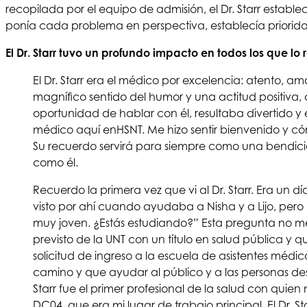
recopilada por el equipo de admisión, el Dr. Starr establ
ponía cada problema en perspectiva, establecía priorida
El Dr. Starr tuvo un profundo impacto en todos los que l
El Dr. Starr era el médico por excelencia: atento,
magnífico sentido del humor y una actitud positiv
oportunidad de hablar con él, resultaba divertido y 
médico aquí en
HSNT
. Me hizo sentir bienvenido y 
Su recuerdo servirá para siempre como una bendició
como él.
Recuerdo la primera vez que vi al Dr. Starr. Era un 
visto por ahí cuando ayudaba a Nisha y a Lijo, pero
muy joven. ¿Estás estudiando?” Esta pregunta no m
previsto de la UNT con un título en salud pública y 
solicitud de ingreso a la escuela de asistentes mé
camino y que ayudar al público y a las personas de
Starr fue el primer profesional de la salud con quie
DC04, que era mi lugar de trabajo principal. El Dr. S