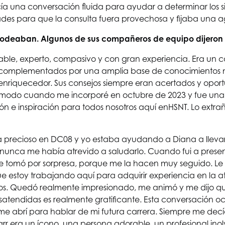
ecía una conversación fluida para ayudar a determinar los s
des para que la consulta fuera provechosa y fijaba una ag
o rodeaban. Algunos de sus compañeros de equipo dijeron l
 amable, experto, compasivo y con gran experiencia. Era u
a, complementados por una amplia base de conocimientos 
enriquecedor. Sus consejos siempre eran acertados y oportu
cómodo cuando me incorporé en octubre de 2023 y fue una 
n e inspiración para todos nosotros aquí en
HSNT
. Lo ext
día precioso en DC08 y yo estaba ayudando a Diana a llevar 
 nunca me había atrevido a saludarlo. Cuando fui a presenta
e tomó por sorpresa, porque me la hacen muy seguido. Le
que estoy trabajando aquí para adquirir experiencia en la a
dicos. Quedó realmente impresionado, me animó y me dijo q
satendidas es realmente gratificante. Esta conversación oc
n me abrí para hablar de mi futura carrera. Siempre me dec
tarr era un ícono, una persona adorable, un profesional inol