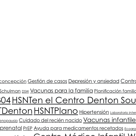
Depresión y ansiedad
Contro
iconcepción
Gestión de casos
Vacunas para la familia
. Schulman
Planificación famili
DSW
304
HSNT
en el Centro Denton Sou
T
Denton
HSNT
Plano
Hipertensión
Laboratorio inte
Vacunas infantile
Cuidado del recién nacido
menopausia
prenatal
PrEP
Ayuda para medicamentos recetados
Ecogra