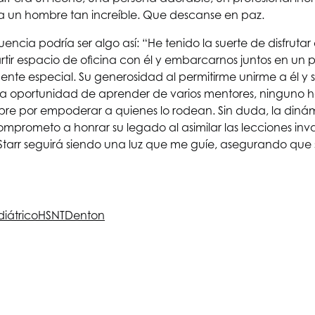
a un hombre tan increíble. Que descanse en paz.
ncia podría ser algo así: “He tenido la suerte de disfrutar 
artir espacio de oficina con él y embarcarnos juntos en un 
nte especial. Su generosidad al permitirme unirme a él y 
a oportunidad de aprender de varios mentores, ninguno ha
re por empoderar a quienes lo rodean. Sin duda, la dinám
omprometo a honrar su legado al asimilar las lecciones in
. Starr seguirá siendo una luz que me guíe, asegurando qu
iátrico
HSNT
Denton