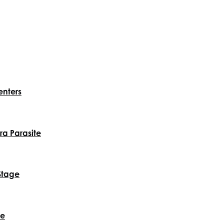
enters
a Parasite
Stage
re