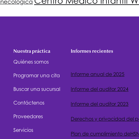
Centro Médico Infantil W
ginecológica
Nuestra práctica
Informes recientes
Quiénes somos
Informe anual de 2025
Programar una cita
Buscar una sucursal
Informe del auditor 2024
Contáctenos
Informe del auditor 2023
Proveedores
Derechos y privacidad del 
Servicios
Plan de cumplimiento de
HS