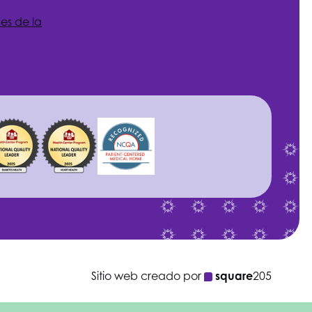
es de la
Sitio web creado por
square
205