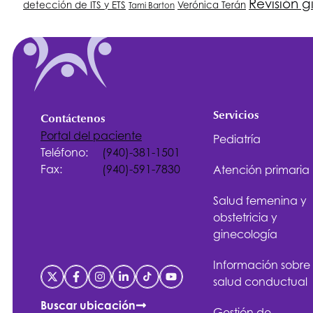
Revisión 
detección de ITS y ETS
Verónica Terán
Tami Barton
Servicios
Contáctenos
Portal del paciente
Pediatría
Teléfono:
(940)-381-1501
Fax:
(940)-591-7830
Atención primaria
Salud femenina y
obstetricia y
ginecología
Información sobre
salud conductual
Buscar ubicación
Gestión de