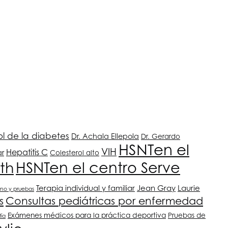
l de la diabetes
Dr. Achala Ellepola
Dr. Gerardo
HSNT
en el
VIH
Hepatitis C
ar
Colesterol alto
th
HSNT
en el centro Serve
Terapia individual y familiar
Jean Gray
Laurie
rno y pruebas
s
Consultas pediátricas por enfermedad
Exámenes médicos para la práctica deportiva
Pruebas de
fía