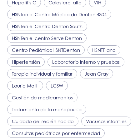
Hepatitis C
Colesterol alto
VIH
HSNT
en el Centro Médico de Denton 4304
HSNT
en el Centro Denton South
HSNT
en el centro Serve Denton
Centro Pediátrico
HSNT
Denton
HSNT
Plano
Hipertensión
Laboratorio interno y pruebas
Terapia individual y familiar
Jean Gray
Laurie Mottl
LCSW
Gestión de medicamentos
Tratamiento de la menopausia
Cuidado del recién nacido
Vacunas infantiles
Consultas pediátricas por enfermedad