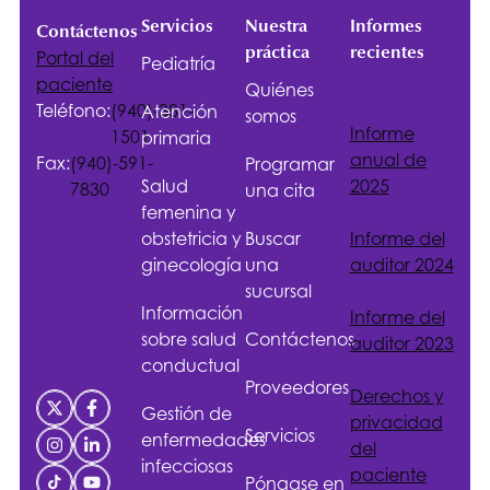
Servicios
Nuestra
Informes
Contáctenos
práctica
recientes
Portal del
Pediatría
paciente
Quiénes
Teléfono:
(940)-381-
Atención
somos
Informe
1501
primaria
anual de
Fax:
(940)-591-
Programar
Salud
2025
7830
una cita
femenina y
obstetricia y
Buscar
Informe del
ginecología
una
auditor 2024
sucursal
Información
Informe del
sobre salud
Contáctenos
auditor 2023
conductual
Proveedores
Derechos y
Gestión de
privacidad
Servicios
enfermedades
del
infecciosas
paciente
Póngase en