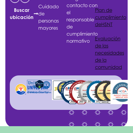
contacto con
Cuidado
Plan de
Buscar
el
de
cumplimiento
ubicación
responsable
personas
de
HSNT
de
mayores
cumplimiento
Evaluación
normativo
de las
necesidades
de la
comunidad