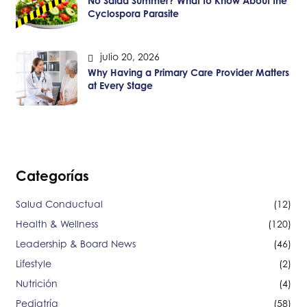
No Salad Summer? What to Know About the
Cyclospora Parasite
julio 20, 2026
Why Having a Primary Care Provider Matters
at Every Stage
Categorías
Salud Conductual
(12)
Health & Wellness
(120)
Leadership & Board News
(46)
Lifestyle
(2)
Nutrición
(4)
Pediatría
(58)