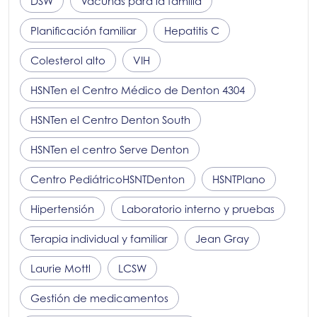
DSW
Vacunas para la familia
Planificación familiar
Hepatitis C
Colesterol alto
VIH
HSNT
en el Centro Médico de Denton 4304
HSNT
en el Centro Denton South
HSNT
en el centro Serve Denton
Centro Pediátrico
HSNT
Denton
HSNT
Plano
Hipertensión
Laboratorio interno y pruebas
Terapia individual y familiar
Jean Gray
Laurie Mottl
LCSW
Gestión de medicamentos