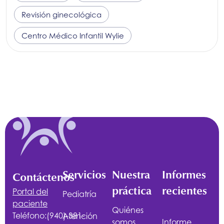
Revisión ginecológica
Centro Médico Infantil Wylie
Servicios
Nuestra
Informes
Contáctenos
práctica
recientes
Portal del
Pediatría
paciente
Quiénes
Teléfono:
(940)-381-
Atención
somos
Informe