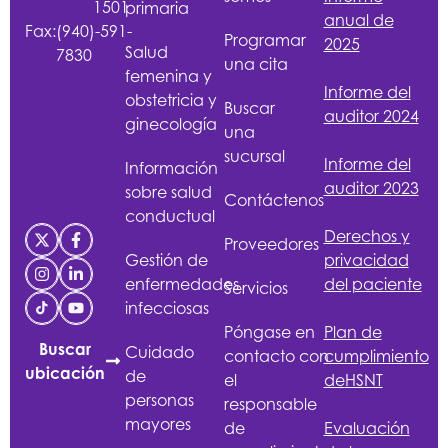
1501
primaria
anual de
Fax:
(940)-591-
Programar
2025
Salud
7830
una cita
femenina y
Informe del
obstetricia y
Buscar
auditor 2024
ginecología
una
sucursal
Informe del
Información
auditor 2023
sobre salud
Contáctenos
conductual
Derechos y
Proveedores
Gestión de
privacidad
enfermedades
del paciente
Servicios
infecciosas
Póngase en
Plan de
Buscar
Cuidado
contacto con
cumplimiento
ubicación
de
el
de
HSNT
personas
responsable
mayores
de
Evaluación