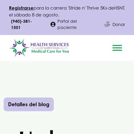
Registrarse
para la carrera 'Stride n' Thrive 5K» de
HSNT
,
el sábado 8 de agosto.
(940)-381-
Portal del
Donar
1501
paciente
Detalles del blog