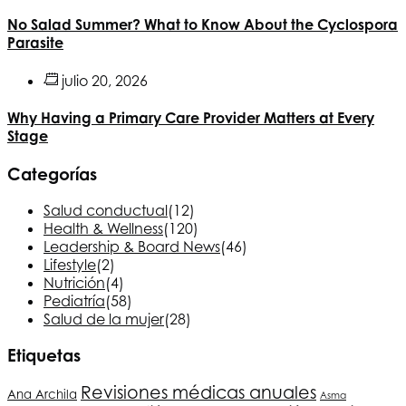
No Salad Summer? What to Know About the Cyclospora
Parasite
julio 20, 2026
Why Having a Primary Care Provider Matters at Every
Stage
Categorías
Salud conductual
(12)
Health & Wellness
(120)
Leadership & Board News
(46)
Lifestyle
(2)
Nutrición
(4)
Pediatría
(58)
Salud de la mujer
(28)
Etiquetas
Revisiones médicas anuales
Ana Archila
Asma