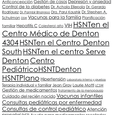
Depresión y ansiedad
Gestión de casos
Anticoncepción
Control de la diabetes
Dr. Achala Ellepola
Dr. Gerardo
Dr. Stephen A.
Rodríguez
Dra. Parul Kaushik
Dr. Parmbir Bhangoo
Vacunas para la familia
Schulman
Planificación
DSW
HSNT
en el
VIH
Hepatitis C
familiar
Colesterol alto
Centro Médico de Denton
4304
HSNT
en el Centro Denton
South
HSNT
en el centro Serve
Denton
Centro
Pediátrico
HSNT
Denton
HSNT
Plano
Hipertensión
Laboratorio interno y pruebas
Terapia individual y familiar
Jean Gray
Laurie Mottl
LCSW
Gestión de medicamentos
Tratamiento de la menopausia
Vacunas infantiles
Cuidado del recién nacido
Consultas pediátricas por enfermedad
Consultas de control pediátrico
Atención
prenatal