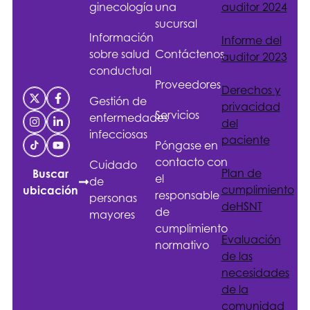
ginecología
una
auditor 2024
sucursal
Información
Informe del
sobre salud
Contáctenos
auditor 2023
conductual
Proveedores
Derechos y
Gestión de
privacidad
Servicios
enfermedades
del
infecciosas
paciente
Póngase en
contacto con
Cuidado
Plan de
Buscar
el
de
cumplimiento
ubicación
responsable
personas
de
HSNT
de
mayores
cumplimiento
Evaluación
normativo
de las
necesidades
de la
comunidad