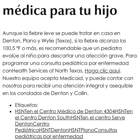
médica para tu hijo
Aunque la fiebre leve se puede tratar en casa en
Denton, Plano y Wylie (Texas), si la fiebre alcanza los
100,5 °F o más, es recomendable que un pediatra
evalúe al niño para descartar una afección grave. Para
programar una consulta pediátrica por enfermedad
con
Health Services of North Texas
,
Haga clic aquí
.
Nuestro equipo acepta Medicaid, y puede contar con
nosotros para recibir una atención integral y asequible
en los condados de Denton y Collin.
Etiquetas:
HSNT
en el Centro Médico de Denton 4304
HSNT
en
el Centro Denton South
HSNT
en el centro Serve
Denton
Centro
Pediátrico
HSNT
Denton
HSNT
Plano
Consultas
pediátricas por enfermedad