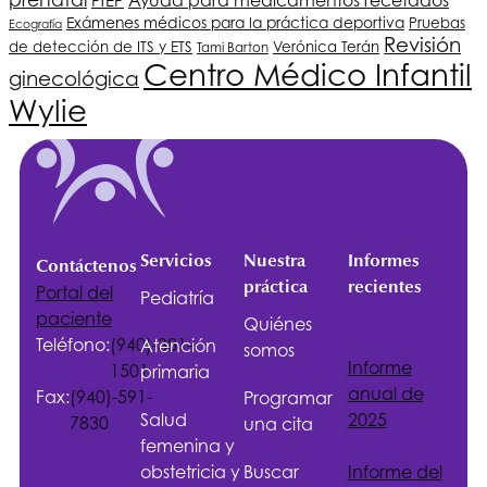
Ayuda para medicamentos recetados
PrEP
Exámenes médicos para la práctica deportiva
Pruebas
Ecografía
Revisión
de detección de ITS y ETS
Verónica Terán
Tami Barton
Centro Médico Infantil
ginecológica
Wylie
Servicios
Nuestra
Informes
Contáctenos
práctica
recientes
Portal del
Pediatría
paciente
Quiénes
Teléfono:
(940)-381-
Atención
somos
Informe
1501
primaria
anual de
Fax:
(940)-591-
Programar
Salud
2025
7830
una cita
femenina y
obstetricia y
Buscar
Informe del