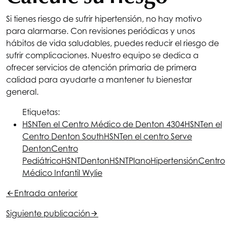
Si tienes riesgo de sufrir hipertensión, no hay motivo
para alarmarse. Con revisiones periódicas y unos
hábitos de vida saludables, puedes reducir el riesgo de
sufrir complicaciones. Nuestro equipo se dedica a
ofrecer servicios de atención primaria de primera
calidad para ayudarte a mantener tu bienestar
general.
Etiquetas:
HSNT
en el Centro Médico de Denton 4304
HSNT
en el
Centro Denton South
HSNT
en el centro Serve
Denton
Centro
Pediátrico
HSNT
Denton
HSNT
Plano
Hipertensión
Centro
Médico Infantil Wylie
Entrada anterior
Siguiente publicación