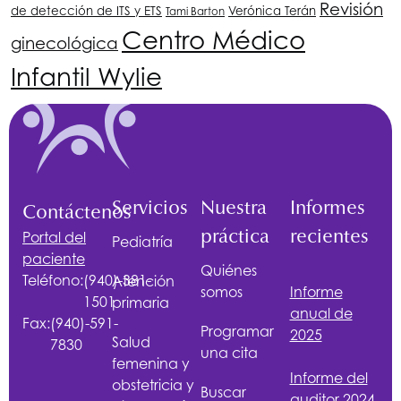
Revisión
de detección de ITS y ETS
Verónica Terán
Tami Barton
Centro Médico
ginecológica
Infantil Wylie
Servicios
Nuestra
Informes
Contáctenos
práctica
recientes
Portal del
Pediatría
paciente
Quiénes
Teléfono:
(940)-381-
Atención
somos
Informe
1501
primaria
anual de
Fax:
(940)-591-
Programar
2025
Salud
7830
una cita
femenina y
Informe del
obstetricia y
Buscar
auditor 2024