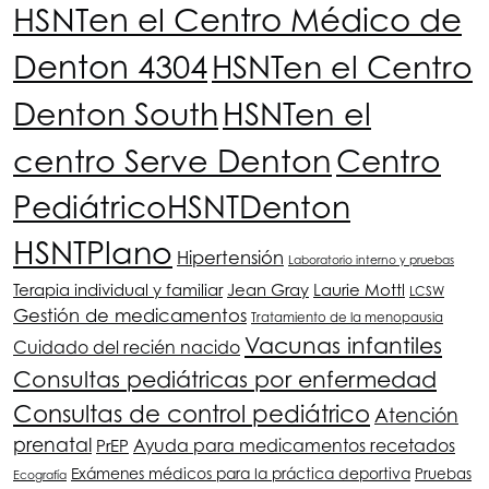
HSNT
en el Centro Médico de
Denton 4304
HSNT
en el Centro
Denton South
HSNT
en el
centro Serve Denton
Centro
Pediátrico
HSNT
Denton
HSNT
Plano
Hipertensión
Laboratorio interno y pruebas
Terapia individual y familiar
Jean Gray
Laurie Mottl
LCSW
Gestión de medicamentos
Tratamiento de la menopausia
Vacunas infantiles
Cuidado del recién nacido
Consultas pediátricas por enfermedad
Consultas de control pediátrico
Atención
prenatal
Ayuda para medicamentos recetados
PrEP
Exámenes médicos para la práctica deportiva
Pruebas
Ecografía