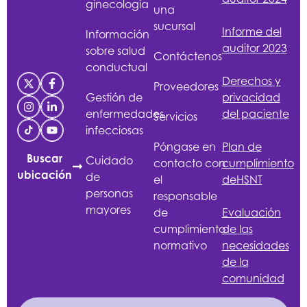
ginecología
una
sucursal
Informe del
Información
auditor 2023
sobre salud
Contáctenos
conductual
Derechos y
Proveedores
Gestión de
privacidad
enfermedades
del paciente
Servicios
infecciosas
Póngase en
Plan de
Buscar
Cuidado
contacto con
cumplimiento
ubicación
de
el
de
HSNT
personas
responsable
mayores
de
Evaluación
cumplimiento
de las
normativo
necesidades
de la
comunidad