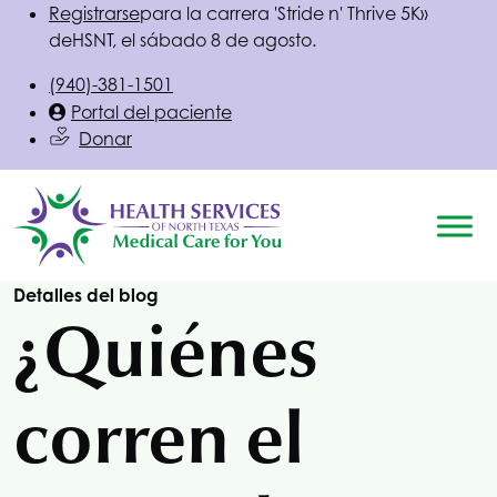
Registrarse
para la carrera 'Stride n' Thrive 5K»
de
HSNT
, el sábado 8 de agosto.
(940)-381-1501
Portal del paciente
Donar
Detalles del blog
¿Quiénes
corren el