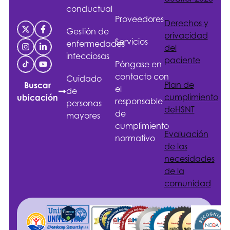
conductual
Proveedores
Derechos y
Gestión de
privacidad
Servicios
enfermedades
del
infecciosas
paciente
Póngase en
contacto con
Cuidado
Plan de
Buscar
el
de
cumplimiento
ubicación
responsable
personas
de
HSNT
de
mayores
cumplimiento
Evaluación
normativo
de las
necesidades
de la
comunidad