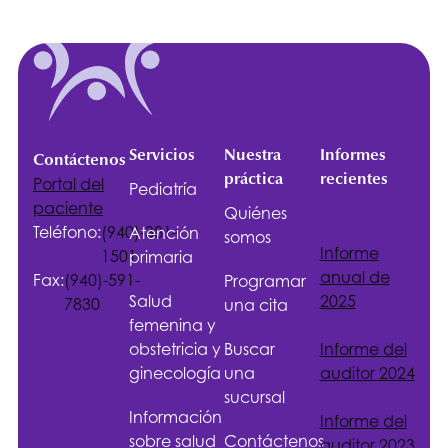
Servicios
Nuestra
Informes
Contáctenos
práctica
recientes
Portal del
Pediatría
paciente
Quiénes
Teléfono:
(940)-381-
Atención
somos
Informe
1501
primaria
anual de
Fax:
(940)-591-
Programar
Salud
2025
7830
una cita
femenina y
obstetricia y
Buscar
Informe del
ginecología
una
auditor 2024
sucursal
Información
Informe del
sobre salud
Contáctenos
auditor 2023