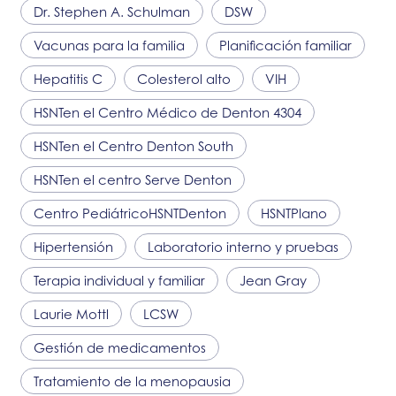
Dr. Stephen A. Schulman
DSW
Vacunas para la familia
Planificación familiar
Hepatitis C
Colesterol alto
VIH
HSNT
en el Centro Médico de Denton 4304
HSNT
en el Centro Denton South
HSNT
en el centro Serve Denton
Centro Pediátrico
HSNT
Denton
HSNT
Plano
Hipertensión
Laboratorio interno y pruebas
Terapia individual y familiar
Jean Gray
Laurie Mottl
LCSW
Gestión de medicamentos
Tratamiento de la menopausia