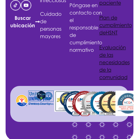
infecciosas
paciente
Póngase en
contacto con
Cuidado
Plan de
Buscar
el
de
cumplimiento
ubicación
responsable
personas
de
HSNT
de
mayores
cumplimiento
Evaluación
normativo
de las
necesidades
de la
comunidad