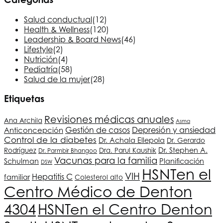
Salud conductual
(12)
Health & Wellness
(120)
Leadership & Board News
(46)
Lifestyle
(2)
Nutrición
(4)
Pediatría
(58)
Salud de la mujer
(28)
Etiquetas
Revisiones médicas anuales
Ana Archila
Asma
Depresión y ansiedad
Gestión de casos
Anticoncepción
Control de la diabetes
Dr. Achala Ellepola
Dr. Gerardo
Dr. Stephen A.
Rodríguez
Dra. Parul Kaushik
Dr. Parmbir Bhangoo
Vacunas para la familia
Schulman
Planificación
DSW
HSNT
en el
VIH
Hepatitis C
familiar
Colesterol alto
Centro Médico de Denton
4304
HSNT
en el Centro Denton