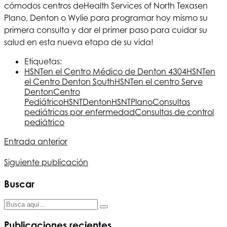
cómodos centros de
Health Services of North Texas
en
Plano, Denton o Wylie para programar hoy mismo su
primera consulta y dar el primer paso para cuidar su
salud en esta nueva etapa de su vida!
Etiquetas:
HSNT
en el Centro Médico de Denton 4304
HSNT
en
el Centro Denton South
HSNT
en el centro Serve
Denton
Centro
Pediátrico
HSNT
Denton
HSNT
Plano
Consultas
pediátricas por enfermedad
Consultas de control
pediátrico
Entrada anterior
Siguiente publicación
Buscar
Publicaciones recientes