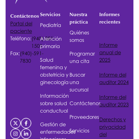
Servicios
Nuestra
Informes
Contáctenos
práctica
recientes
Portal del
Pediatría
paciente
Quiénes
Teléfono:
(940)-381-
Atención
somos
Informe
1501
primaria
anual de
Fax:
(940)-591-
Programar
Salud
2025
7830
una cita
femenina y
obstetricia y
Buscar
Informe del
ginecología
una
auditor 2024
sucursal
Información
Informe del
sobre salud
Contáctenos
auditor 2023
conductual
Proveedores
Derechos y
Gestión de
privacidad
Servicios
enfermedades
del