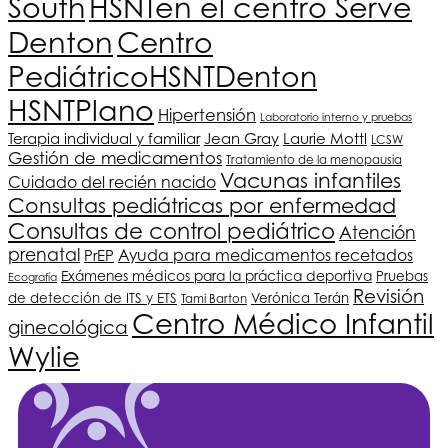
South
HSNT
en el centro Serve
Denton
Centro
Pediátrico
HSNT
Denton
HSNT
Plano
Hipertensión
Laboratorio interno y pruebas
Terapia individual y familiar
Jean Gray
Laurie Mottl
LCSW
Gestión de medicamentos
Tratamiento de la menopausia
Vacunas infantiles
Cuidado del recién nacido
Consultas pediátricas por enfermedad
Consultas de control pediátrico
Atención
prenatal
Ayuda para medicamentos recetados
PrEP
Exámenes médicos para la práctica deportiva
Pruebas
Ecografía
Revisión
de detección de ITS y ETS
Verónica Terán
Tami Barton
Centro Médico Infantil
ginecológica
Wylie