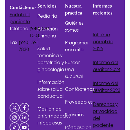
Servicios
Nuestra
Informes
Contáctenos
práctica
recientes
Portal del
Pediatría
paciente
Quiénes
Teléfono:
(940)-381-
Atención
somos
Informe
1501
primaria
anual de
Fax:
(940)-591-
Programar
Salud
2025
7830
una cita
femenina y
obstetricia y
Buscar
Informe del
ginecología
una
auditor 2024
sucursal
Información
Informe del
sobre salud
Contáctenos
auditor 2023
conductual
Proveedores
Derechos y
Gestión de
privacidad
Servicios
enfermedades
del
infecciosas
paciente
Póngase en