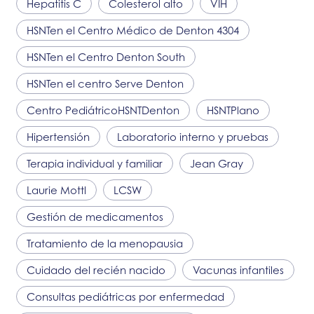
Hepatitis C
Colesterol alto
VIH
HSNT
en el Centro Médico de Denton 4304
HSNT
en el Centro Denton South
HSNT
en el centro Serve Denton
Centro Pediátrico
HSNT
Denton
HSNT
Plano
Hipertensión
Laboratorio interno y pruebas
Terapia individual y familiar
Jean Gray
Laurie Mottl
LCSW
Gestión de medicamentos
Tratamiento de la menopausia
Cuidado del recién nacido
Vacunas infantiles
Consultas pediátricas por enfermedad