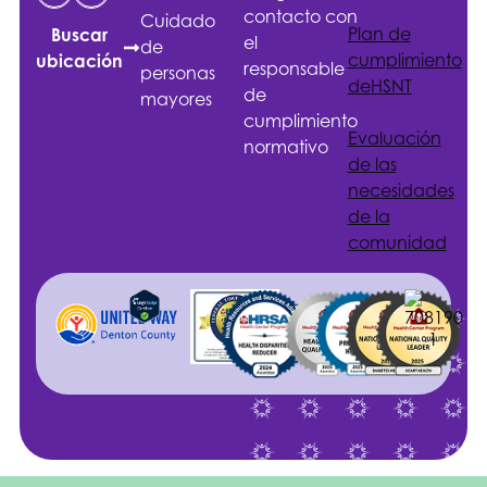
contacto con
Cuidado
Plan de
Buscar
el
de
cumplimiento
ubicación
responsable
personas
de
HSNT
de
mayores
cumplimiento
Evaluación
normativo
de las
necesidades
de la
comunidad