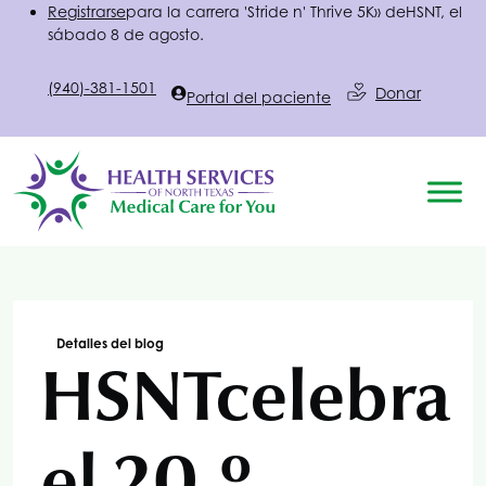
Registrarse
para la carrera 'Stride n' Thrive 5K» de
HSNT
, el
sábado 8 de agosto.
(940)-381-1501
Donar
Portal del paciente
Detalles del blog
HSNT
celebra
el 20.º