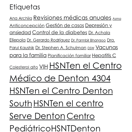
Etiquetas
Revisiones médicas anuales
Ana Archila
Asma
Depresión y
Anticoncepción
Gestión de casos
ansiedad
Control de la diabetes
Dr. Achala
Ellepola
Dr. Gerardo Rodríguez
Dra.
Dr. Parmbir Bhangoo
Vacunas
Dr. Stephen A. Schulman
Parul Kaushik
DSW
para la familia
Hepatitis C
Planificación familiar
HSNT
en el Centro
VIH
Colesterol alto
Médico de Denton 4304
HSNT
en el Centro Denton
South
HSNT
en el centro
Serve Denton
Centro
Pediátrico
HSNT
Denton