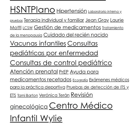
HSNT
Plano
Hipertensión
Laboratorio interno y
Terapia individual y familiar
Jean Gray
Laurie
pruebas
Gestión de medicamentos
Mottl
LCSW
Tratamiento
Cuidado del recién nacido
de la menopausia
Vacunas infantiles
Consultas
pediátricas por enfermedad
Consultas de control pediátrico
Atención prenatal
PrEP
Ayuda para
medicamentos recetados
Exámenes médicos
Ecografía
para la práctica deportiva
Pruebas de detección de ITS y
Revisión
ETS
Verónica Terán
Tami Barton
Centro Médico
ginecológica
Infantil Wylie