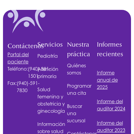
Servicios
Nuestra
Informes
Contáctenos
práctica
recientes
Portal del
Pediatría
paciente
Quiénes
Teléfono:
(940)-381-
Atención
somos
Informe
1501
primaria
anual de
Fax:
(940)-591-
Programar
2025
Salud
7830
una cita
femenina y
Informe del
obstetricia y
Buscar
auditor 2024
ginecología
una
sucursal
Informe del
Información
auditor 2023
sobre salud
Contáctenos