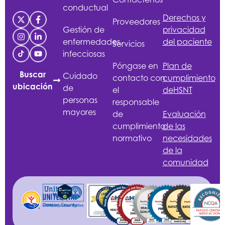
conductual
Derechos y
Proveedores
Gestión de
privacidad
enfermedades
del paciente
Servicios
infecciosas
Póngase en
Plan de
Buscar
Cuidado
contacto con
cumplimiento
ubicación
de
el
de
HSNT
personas
responsable
mayores
de
Evaluación
cumplimiento
de las
normativo
necesidades
de la
comunidad