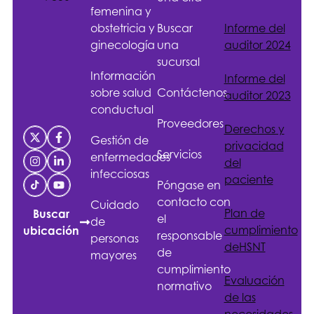
femenina y
obstetricia y
Buscar
Informe del
ginecología
una
auditor 2024
sucursal
Información
Informe del
sobre salud
Contáctenos
auditor 2023
conductual
Proveedores
Derechos y
Gestión de
privacidad
Servicios
enfermedades
del
infecciosas
paciente
Póngase en
contacto con
Cuidado
Plan de
Buscar
el
de
cumplimiento
ubicación
responsable
personas
de
HSNT
de
mayores
cumplimiento
Evaluación
normativo
de las