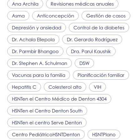
Ana Archila
Revisiones médicas anuales
Asma
Anticoncepción
Gestión de casos
Depresión y ansiedad
Control de la diabetes
Dr. Achala Ellepola
Dr. Gerardo Rodríguez
Dr. Parmbir Bhangoo
Dra. Parul Kaushik
Dr. Stephen A. Schulman
DSW
Vacunas para la familia
Planificación familiar
Hepatitis C
Colesterol alto
VIH
HSNT
en el Centro Médico de Denton 4304
HSNT
en el Centro Denton South
HSNT
en el centro Serve Denton
Centro Pediátrico
HSNT
Denton
HSNT
Plano