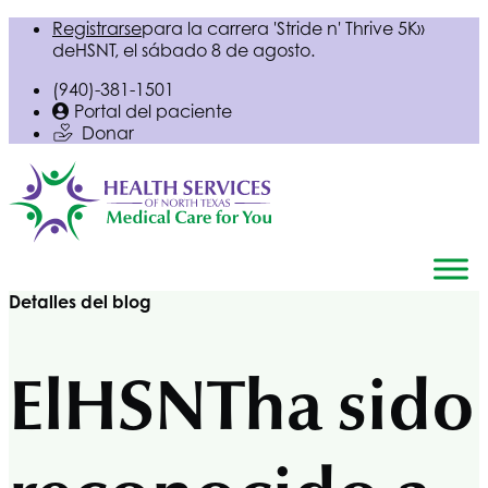
Registrarse
para la carrera 'Stride n' Thrive 5K»
de
HSNT
, el sábado 8 de agosto.
(940)-381-1501
Portal del paciente
Donar
Detalles del blog
El
HSNT
ha sido