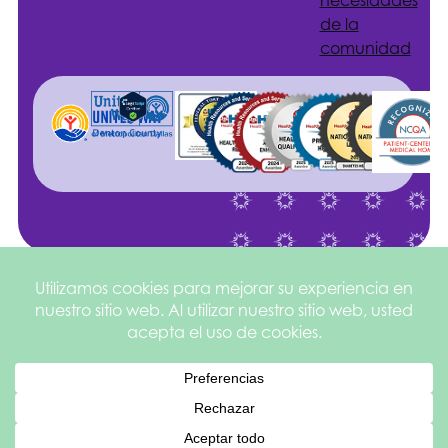
necesidades
de la
comunidad
Sitio web
©2026
Política de
creado por
Health
privacidad
Services of
y aviso
square
205
North Texas
legal
English