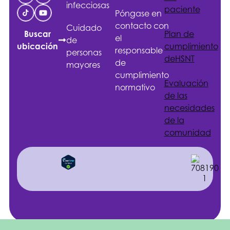
infecciosas
paciente
Póngase en
contacto con
Cuidado
Plan de
Buscar
el
de
cumplimiento
ubicación
responsable
personas
de
HSNT
de
mayores
cumplimiento
Evaluación
normativo
de las
necesidades
de la
comunidad