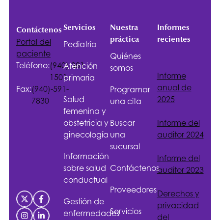
Servicios
Nuestra
Informes
Contáctenos
práctica
recientes
Portal del
Pediatría
paciente
Quiénes
Teléfono:
(940)-381-
Atención
somos
Informe
1501
primaria
anual de
Fax:
(940)-591-
Programar
Salud
2025
7830
una cita
femenina y
obstetricia y
Buscar
Informe del
ginecología
una
auditor 2024
sucursal
Información
Informe del
sobre salud
Contáctenos
auditor 2023
conductual
Proveedores
Derechos y
Gestión de
privacidad
Servicios
enfermedades
del