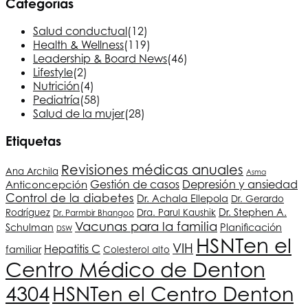
Categorías
Salud conductual
(12)
Health & Wellness
(119)
Leadership & Board News
(46)
Lifestyle
(2)
Nutrición
(4)
Pediatría
(58)
Salud de la mujer
(28)
Etiquetas
Revisiones médicas anuales
Ana Archila
Asma
Depresión y ansiedad
Anticoncepción
Gestión de casos
Control de la diabetes
Dr. Achala Ellepola
Dr. Gerardo
Dr. Stephen A.
Rodríguez
Dra. Parul Kaushik
Dr. Parmbir Bhangoo
Vacunas para la familia
Schulman
Planificación
DSW
HSNT
en el
VIH
Hepatitis C
familiar
Colesterol alto
Centro Médico de Denton
4304
HSNT
en el Centro Denton