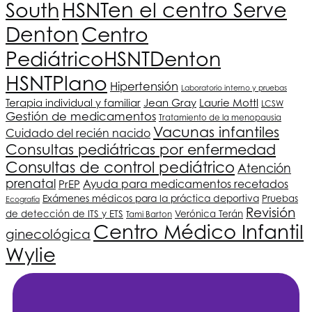
South
HSNT
en el centro Serve
Denton
Centro
Pediátrico
HSNT
Denton
HSNT
Plano
Hipertensión
Laboratorio interno y pruebas
Terapia individual y familiar
Jean Gray
Laurie Mottl
LCSW
Gestión de medicamentos
Tratamiento de la menopausia
Vacunas infantiles
Cuidado del recién nacido
Consultas pediátricas por enfermedad
Consultas de control pediátrico
Atención
prenatal
PrEP
Ayuda para medicamentos recetados
Exámenes médicos para la práctica deportiva
Pruebas
Ecografía
Revisión
de detección de ITS y ETS
Verónica Terán
Tami Barton
Centro Médico Infantil
ginecológica
Wylie