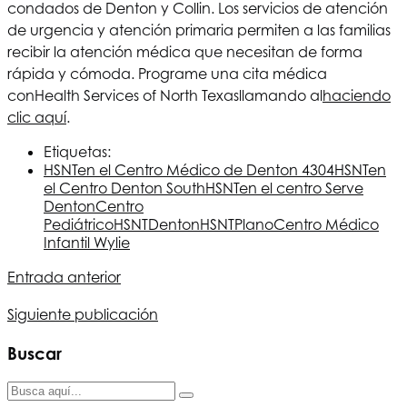
condados de Denton y Collin. Los servicios de atención
de urgencia y atención primaria permiten a las familias
recibir la atención médica que necesitan de forma
rápida y cómoda. Programe una cita médica
con
Health Services of North Texas
llamando al
haciendo
clic aquí
.
Etiquetas:
HSNT
en el Centro Médico de Denton 4304
HSNT
en
el Centro Denton South
HSNT
en el centro Serve
Denton
Centro
Pediátrico
HSNT
Denton
HSNT
Plano
Centro Médico
Infantil Wylie
Entrada anterior
Siguiente publicación
Buscar