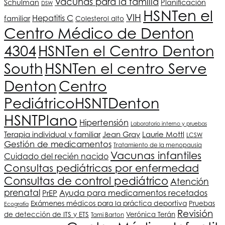
Vacunas para la familia
Schulman
Planificación
DSW
HSNT
en el
VIH
Hepatitis C
familiar
Colesterol alto
Centro Médico de Denton
4304
HSNT
en el Centro Denton
South
HSNT
en el centro Serve
Denton
Centro
Pediátrico
HSNT
Denton
HSNT
Plano
Hipertensión
Laboratorio interno y pruebas
Terapia individual y familiar
Jean Gray
Laurie Mottl
LCSW
Gestión de medicamentos
Tratamiento de la menopausia
Vacunas infantiles
Cuidado del recién nacido
Consultas pediátricas por enfermedad
Consultas de control pediátrico
Atención
prenatal
Ayuda para medicamentos recetados
PrEP
Exámenes médicos para la práctica deportiva
Pruebas
Ecografía
Revisión
de detección de ITS y ETS
Verónica Terán
Tami Barton