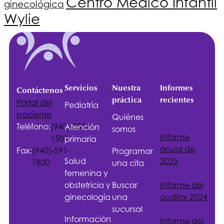
Centro Médico Infantil
ginecológica
Wylie
Servicios
Nuestra
Informes
Contáctenos
práctica
recientes
Portal del
Pediatría
paciente
Quiénes
Teléfono:
(940)-381-
Atención
somos
Informe
1501
primaria
anual de
Fax:
(940)-591-
Programar
Salud
2025
7830
una cita
femenina y
obstetricia y
Buscar
Informe del
ginecología
una
auditor 2024
sucursal
Información
Informe del