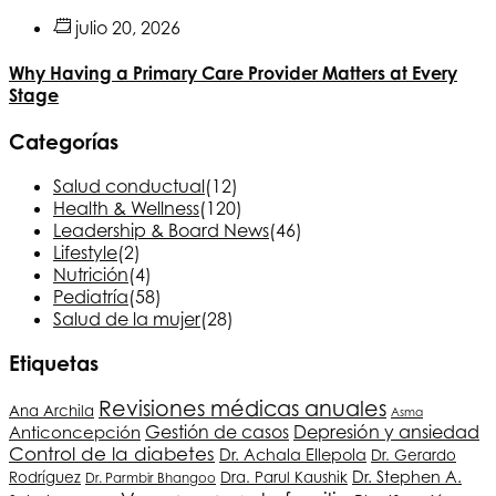
julio 20, 2026
Why Having a Primary Care Provider Matters at Every
Stage
Categorías
Salud conductual
(12)
Health & Wellness
(120)
Leadership & Board News
(46)
Lifestyle
(2)
Nutrición
(4)
Pediatría
(58)
Salud de la mujer
(28)
Etiquetas
Revisiones médicas anuales
Ana Archila
Asma
Depresión y ansiedad
Gestión de casos
Anticoncepción
Control de la diabetes
Dr. Achala Ellepola
Dr. Gerardo
Dr. Stephen A.
Rodríguez
Dra. Parul Kaushik
Dr. Parmbir Bhangoo