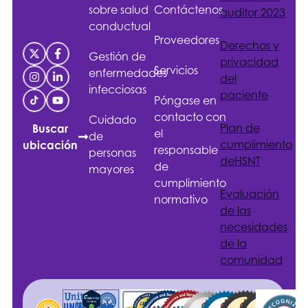
sobre salud
Contáctenos
auditor 2023
conductual
Proveedores
Derechos y
Gestión de
privacidad
Servicios
enfermedades
del
infecciosas
paciente
Póngase en
contacto con
Cuidado
Plan de
Buscar
el
de
cumplimiento
ubicación
responsable
personas
de
HSNT
de
mayores
cumplimiento
Evaluación
normativo
de las
necesidades
de la
comunidad