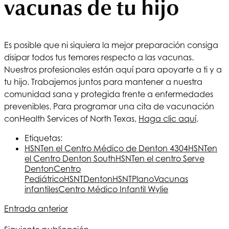
vacunas de tu hijo
Es posible que ni siquiera la mejor preparación consiga
disipar todos tus temores respecto a las vacunas.
Nuestros profesionales están aquí para apoyarte a ti y a
tu hijo. Trabajemos juntos para mantener a nuestra
comunidad sana y protegida frente a enfermedades
prevenibles. Para programar una cita de vacunación
con
Health Services of North Texas
,
Haga clic aquí
.
Etiquetas:
HSNT
en el Centro Médico de Denton 4304
HSNT
en
el Centro Denton South
HSNT
en el centro Serve
Denton
Centro
Pediátrico
HSNT
Denton
HSNT
Plano
Vacunas
infantiles
Centro Médico Infantil Wylie
Entrada anterior