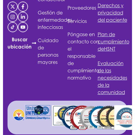
Derechos y
Proveedores
Gestión de
privacidad
enfermedades
del paciente
Servicios
infecciosas
Póngase en
Plan de
Buscar
Cuidado
contacto con
cumplimiento
ubicación
de
el
de
HSNT
personas
responsable
mayores
de
Evaluación
cumplimiento
de las
normativo
necesidades
de la
comunidad