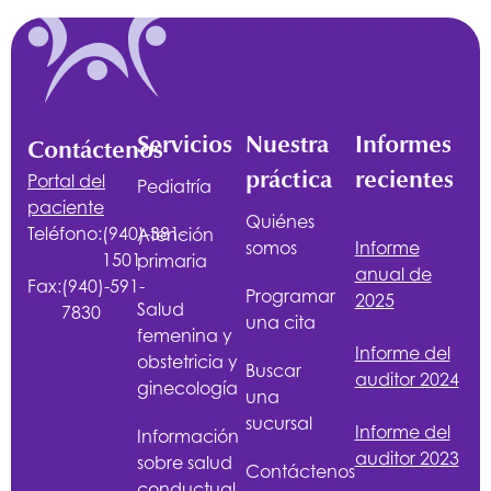
Servicios
Nuestra
Informes
Contáctenos
práctica
recientes
Portal del
Pediatría
paciente
Quiénes
Teléfono:
(940)-381-
Atención
somos
Informe
1501
primaria
anual de
Fax:
(940)-591-
Programar
2025
Salud
7830
una cita
femenina y
Informe del
obstetricia y
Buscar
auditor 2024
ginecología
una
sucursal
Informe del
Información
auditor 2023
sobre salud
Contáctenos
conductual