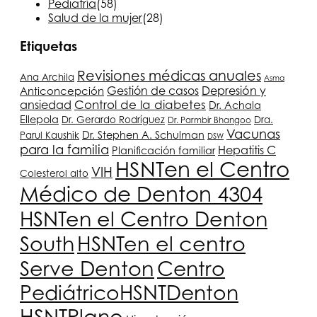
Pediatría
(58)
Salud de la mujer
(28)
Etiquetas
Revisiones médicas anuales
Ana Archila
Asma
Depresión y
Gestión de casos
Anticoncepción
ansiedad
Control de la diabetes
Dr. Achala
Ellepola
Dr. Gerardo Rodríguez
Dra.
Dr. Parmbir Bhangoo
Vacunas
Dr. Stephen A. Schulman
Parul Kaushik
DSW
para la familia
Hepatitis C
Planificación familiar
HSNT
en el Centro
VIH
Colesterol alto
Médico de Denton 4304
HSNT
en el Centro Denton
South
HSNT
en el centro
Serve Denton
Centro
Pediátrico
HSNT
Denton
HSNT
Plano