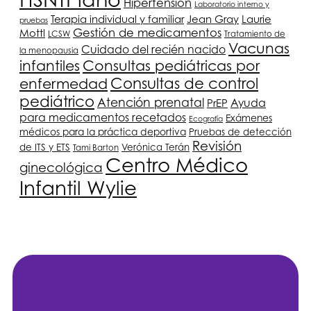
Hipertensión
Laboratorio interno y
Terapia individual y familiar
Jean Gray
Laurie
pruebas
Gestión de medicamentos
Mottl
LCSW
Tratamiento de
Vacunas
Cuidado del recién nacido
la menopausia
infantiles
Consultas pediátricas por
Consultas de control
enfermedad
pediátrico
Atención prenatal
Ayuda
PrEP
para medicamentos recetados
Exámenes
Ecografía
médicos para la práctica deportiva
Pruebas de detección
Revisión
de ITS y ETS
Verónica Terán
Tami Barton
Centro Médico
ginecológica
Infantil Wylie