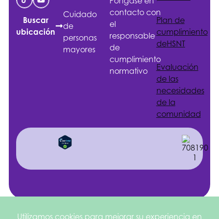
Póngase en
contacto con
Cuidado
Plan de
Buscar
el
de
cumplimiento
ubicación
responsable
personas
de
HSNT
de
mayores
cumplimiento
Evaluación
normativo
de las
necesidades
de la
comunidad