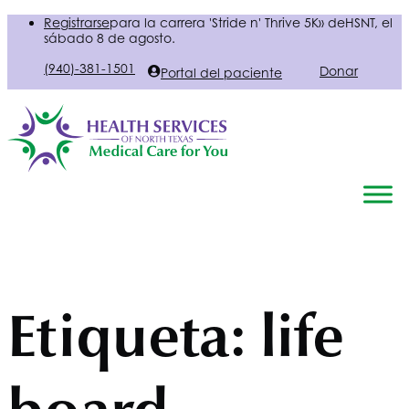
Registrarse
para la carrera 'Stride n' Thrive 5K» de
HSNT
, el
sábado 8 de agosto.
(940)-381-1501
Donar
Portal del paciente
Etiqueta:
life