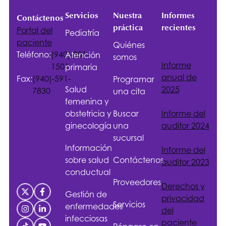
Servicios
Nuestra
Informes
Contáctenos
práctica
recientes
Portal del
Pediatría
paciente
Quiénes
Teléfono:
(940)-381-
Atención
somos
Informe
1501
primaria
anual de
Fax:
(940)-591-
Programar
Salud
2025
7830
una cita
femenina y
obstetricia y
Buscar
Informe del
ginecología
una
auditor 2024
sucursal
Información
Informe del
sobre salud
Contáctenos
auditor 2023
conductual
Proveedores
Derechos y
Gestión de
privacidad
Servicios
enfermedades
del
infecciosas
paciente