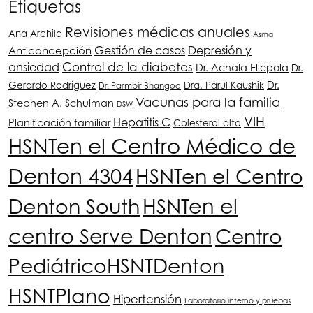
Etiquetas
Revisiones médicas anuales
Ana Archila
Asma
Depresión y
Anticoncepción
Gestión de casos
ansiedad
Control de la diabetes
Dr. Achala Ellepola
Dr.
Dr.
Gerardo Rodríguez
Dra. Parul Kaushik
Dr. Parmbir Bhangoo
Vacunas para la familia
Stephen A. Schulman
DSW
VIH
Hepatitis C
Planificación familiar
Colesterol alto
HSNT
en el Centro Médico de
Denton 4304
HSNT
en el Centro
Denton South
HSNT
en el
centro Serve Denton
Centro
Pediátrico
HSNT
Denton
HSNT
Plano
Hipertensión
Laboratorio interno y pruebas