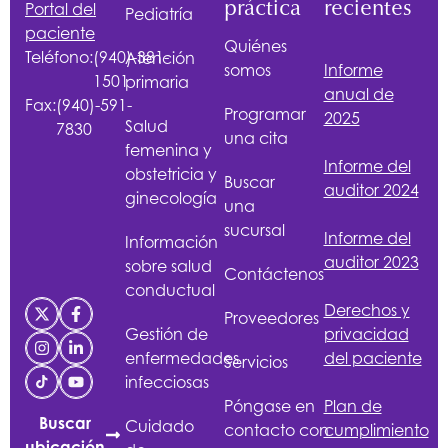
práctica
recientes
Portal del
Pediatría
paciente
Quiénes
Teléfono:
(940)-381-
Atención
somos
Informe
1501
primaria
anual de
Fax:
(940)-591-
Programar
2025
Salud
7830
una cita
femenina y
Informe del
obstetricia y
Buscar
auditor 2024
ginecología
una
sucursal
Informe del
Información
auditor 2023
sobre salud
Contáctenos
conductual
Derechos y
Proveedores
Gestión de
privacidad
enfermedades
del paciente
Servicios
infecciosas
Póngase en
Plan de
Buscar
Cuidado
contacto con
cumplimiento
ubicación