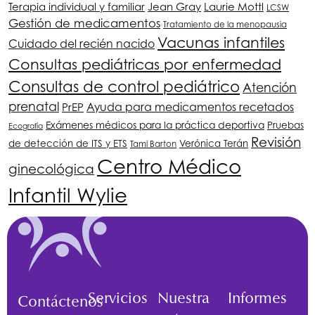
Terapia individual y familiar
Jean Gray
Laurie Mottl
LCSW
Gestión de medicamentos
Tratamiento de la menopausia
Vacunas infantiles
Cuidado del recién nacido
Consultas pediátricas por enfermedad
Consultas de control pediátrico
Atención
prenatal
PrEP
Ayuda para medicamentos recetados
Exámenes médicos para la práctica deportiva
Pruebas
Ecografía
Revisión
de detección de ITS y ETS
Verónica Terán
Tami Barton
Centro Médico
ginecológica
Infantil Wylie
Servicios
Nuestra
Informes
Contáctenos