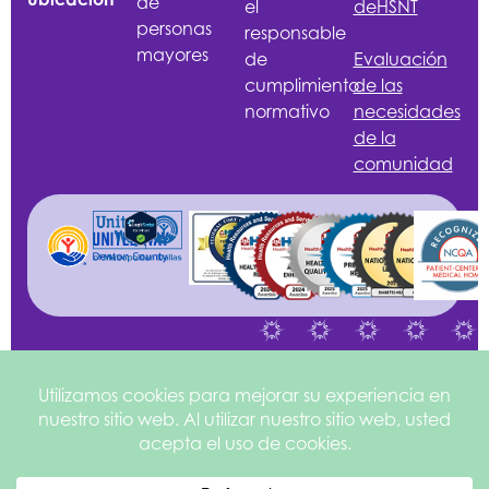
de
el
de
HSNT
personas
responsable
mayores
de
Evaluación
cumplimiento
de las
normativo
necesidades
de la
comunidad
©2026
Política de
Sitio web
Health
privacidad
creado por