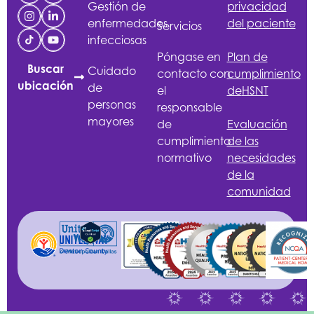
Gestión de
privacidad
enfermedades
del paciente
Servicios
infecciosas
Póngase en
Plan de
Buscar
Cuidado
contacto con
cumplimiento
ubicación
de
el
de
HSNT
personas
responsable
mayores
de
Evaluación
cumplimiento
de las
normativo
necesidades
de la
comunidad