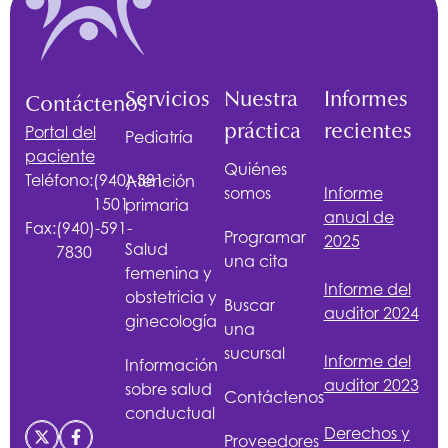
Servicios
Nuestra
Informes
Contáctenos
práctica
recientes
Portal del
Pediatría
paciente
Quiénes
Teléfono:
(940)-381-
Atención
somos
Informe
1501
primaria
anual de
Fax:
(940)-591-
Programar
2025
Salud
7830
una cita
femenina y
Informe del
obstetricia y
Buscar
auditor 2024
ginecología
una
sucursal
Informe del
Información
auditor 2023
sobre salud
Contáctenos
conductual
Derechos y
Proveedores