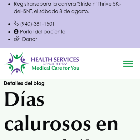
Registrarse
para la carrera 'Stride n' Thrive 5K»
de
HSNT
, el sábado 8 de agosto.
(940)-381-1501
Portal del paciente
Donar
Detalles del blog
Días
calurosos en