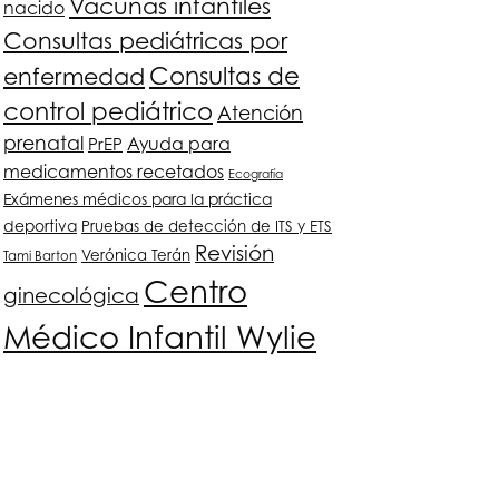
Vacunas infantiles
nacido
Consultas pediátricas por
Consultas de
enfermedad
control pediátrico
Atención
prenatal
PrEP
Ayuda para
medicamentos recetados
Ecografía
Exámenes médicos para la práctica
deportiva
Pruebas de detección de ITS y ETS
Revisión
Verónica Terán
Tami Barton
Centro
ginecológica
Médico Infantil Wylie