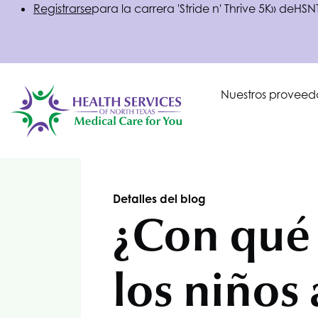
Registrarse
para la carrera 'Stride n' Thrive 5K» de
HSN
Nuestros proveed
Detalles del blog
¿Con qué 
los niños 