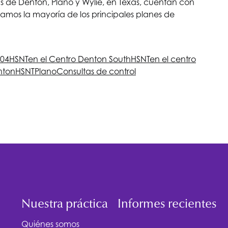
cas de Denton, Plano y Wylie, en Texas, cuentan con
amos la mayoría de los principales planes de
304
HSNT
en el Centro Denton South
HSNT
en el centro
nton
HSNT
Plano
Consultas de control
Nuestra práctica
Informes recientes
Quiénes somos