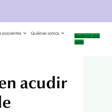
a pacientes
Quiénes somos
Reservar una
visita
en acudir
de