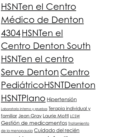
HSNT
en el Centro
Médico de Denton
4304
HSNT
en el
Centro Denton South
HSNT
en el centro
Serve Denton
Centro
Pediátrico
HSNT
Denton
HSNT
Plano
Hipertensión
Terapia individual y
Laboratorio interno y pruebas
familiar
Jean Gray
Laurie Mottl
LCSW
Gestión de medicamentos
Tratamiento
Cuidado del recién
de la menopausia