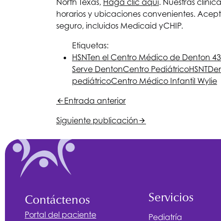
North Texas
,
Haga clic aquí
. Nuestras clíni
horarios y ubicaciones convenientes. Acept
seguro, incluidos Medicaid y
CHIP
.
Etiquetas:
HSNT
en el Centro Médico de Denton 4
Serve Denton
Centro Pediátrico
HSNT
De
pediátrico
Centro Médico Infantil Wylie
Entrada anterior
Siguiente publicación
Servicios
Contáctenos
Portal del paciente
Pediatría