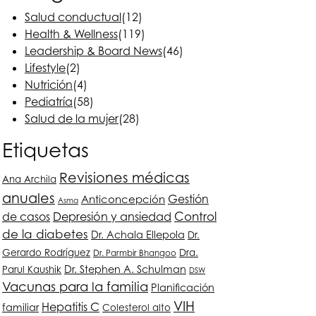
Salud conductual
(12)
Health & Wellness
(119)
Leadership & Board News
(46)
Lifestyle
(2)
Nutrición
(4)
Pediatría
(58)
Salud de la mujer
(28)
Etiquetas
Revisiones médicas
Ana Archila
anuales
Anticoncepción
Gestión
Asma
Depresión y ansiedad
Control
de casos
de la diabetes
Dr. Achala Ellepola
Dr.
Gerardo Rodríguez
Dra.
Dr. Parmbir Bhangoo
Dr. Stephen A. Schulman
Parul Kaushik
DSW
Vacunas para la familia
Planificación
VIH
Hepatitis C
familiar
Colesterol alto