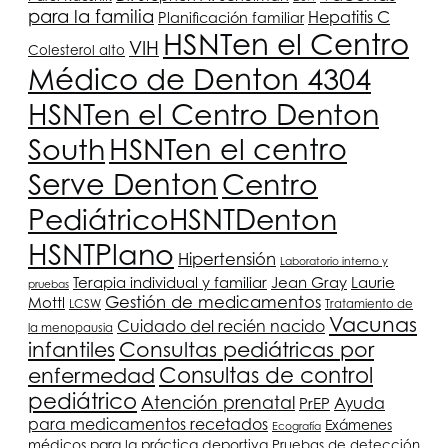
para la familia
Hepatitis C
Planificación familiar
HSNT
en el Centro
VIH
Colesterol alto
Médico de Denton 4304
HSNT
en el Centro Denton
South
HSNT
en el centro
Serve Denton
Centro
Pediátrico
HSNT
Denton
HSNT
Plano
Hipertensión
Laboratorio interno y
Terapia individual y familiar
Jean Gray
Laurie
pruebas
Gestión de medicamentos
Mottl
LCSW
Tratamiento de
Vacunas
Cuidado del recién nacido
la menopausia
infantiles
Consultas pediátricas por
Consultas de control
enfermedad
pediátrico
Atención prenatal
PrEP
Ayuda
para medicamentos recetados
Exámenes
Ecografía
médicos para la práctica deportiva
Pruebas de detección