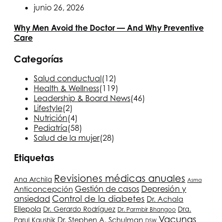
junio 26, 2026
Why Men Avoid the Doctor — And Why Preventive
Care
Categorías
Salud conductual
(12)
Health & Wellness
(119)
Leadership & Board News
(46)
Lifestyle
(2)
Nutrición
(4)
Pediatría
(58)
Salud de la mujer
(28)
Etiquetas
Revisiones médicas anuales
Ana Archila
Asma
Depresión y
Anticoncepción
Gestión de casos
ansiedad
Control de la diabetes
Dr. Achala
Ellepola
Dr. Gerardo Rodríguez
Dra.
Dr. Parmbir Bhangoo
Vacunas
Dr. Stephen A. Schulman
Parul Kaushik
DSW