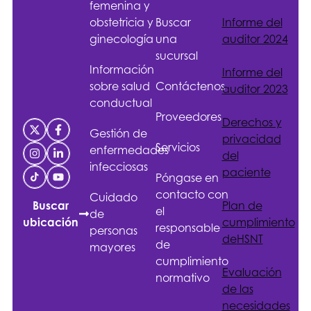
femenina y
obstetricia y
Buscar
Informe del
ginecología
una
auditor 2024
sucursal
Información
Informe del
sobre salud
Contáctenos
auditor 2023
conductual
Proveedores
Derechos y
Gestión de
privacidad
Servicios
enfermedades
del
infecciosas
paciente
Póngase en
contacto con
Cuidado
Plan de
Buscar
el
de
cumplimiento
ubicación
responsable
personas
de
HSNT
de
mayores
cumplimiento
Evaluación
normativo
de las
necesidades