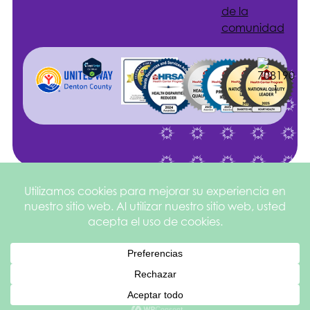
de la
comunidad
Sitio web
©2026
Política de
creado por
Health
privacidad
Services of
y aviso
square
205
North Texas
legal
English
Español de México