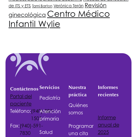
Revisión
de ITS y ETS
Verónica Terán
Tami Barton
Centro Médico
ginecológica
Infantil Wylie
Servicios
Nuestra
Informes
Contáctenos
práctica
recientes
Portal del
Pediatría
paciente
Quiénes
Teléfono:
(940)-381-
Atención
somos
Informe
1501
primaria
anual de
Fax:
(940)-591-
Programar
Salud
2025
7830
una cita