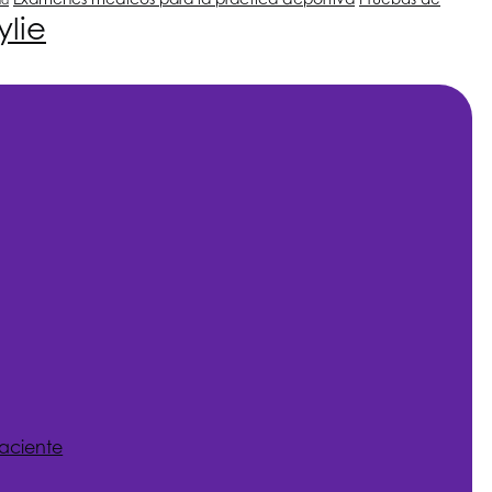
ía
ylie
paciente