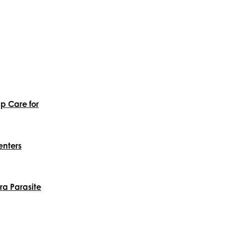
p Care for
enters
a Parasite