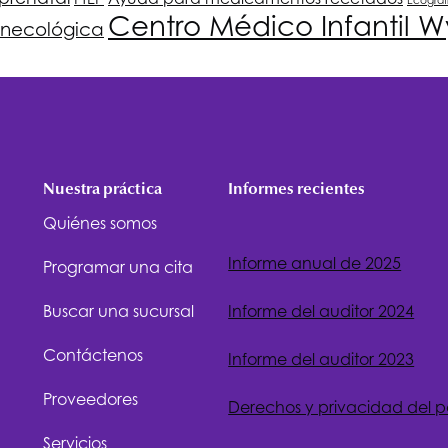
Ecograf
Centro Médico Infantil W
ginecológica
Nuestra práctica
Informes recientes
Quiénes somos
Informe anual de 2025
Programar una cita
Buscar una sucursal
Informe del auditor 2024
Contáctenos
Informe del auditor 2023
Proveedores
Derechos y privacidad del 
Servicios