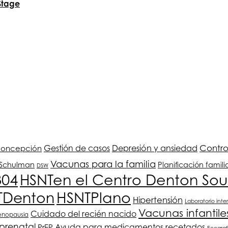
Stage
Depresión y ansiedad
Contro
Gestión de casos
concepción
Vacunas para la familia
. Schulman
Planificación famili
DSW
304
HSNT
en el Centro Denton Sou
HSNT
Plano
T
Denton
Hipertensión
Laboratorio inte
Vacunas infantile
Cuidado del recién nacido
enopausia
prenatal
Ayuda para medicamentos recetados
PrEP