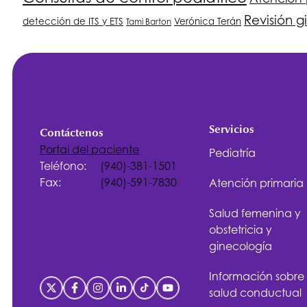
Revisión 
detección de ITS y ETS
Verónica Terán
Tami Barton
Servicios
Contáctenos
Portal del paciente
Pediatría
Teléfono:
(940)-381-1501
Fax:
(940)-591-7830
Atención primaria
Salud femenina y
obstetricia y
ginecología
Información sobre
salud conductual