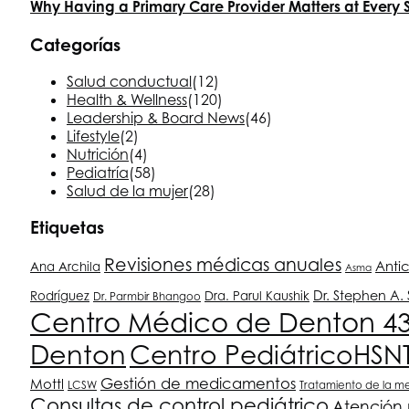
Why Having a Primary Care Provider Matters at Every 
Categorías
Salud conductual
(12)
Health & Wellness
(120)
Leadership & Board News
(46)
Lifestyle
(2)
Nutrición
(4)
Pediatría
(58)
Salud de la mujer
(28)
Etiquetas
Revisiones médicas anuales
Anti
Ana Archila
Asma
Dr. Stephen A
Rodríguez
Dra. Parul Kaushik
Dr. Parmbir Bhangoo
Centro Médico de Denton 4
Denton
Centro Pediátrico
HSN
Gestión de medicamentos
Mottl
LCSW
Tratamiento de la m
Consultas de control pediátrico
Atención 