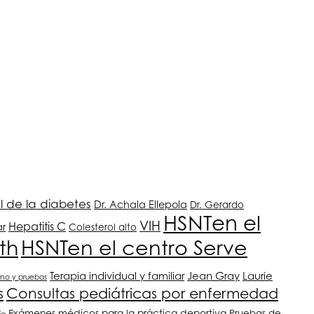
l de la diabetes
Dr. Achala Ellepola
Dr. Gerardo
HSNT
en el
VIH
Hepatitis C
ar
Colesterol alto
th
HSNT
en el centro Serve
Terapia individual y familiar
Jean Gray
Laurie
rno y pruebas
s
Consultas pediátricas por enfermedad
Exámenes médicos para la práctica deportiva
Pruebas de