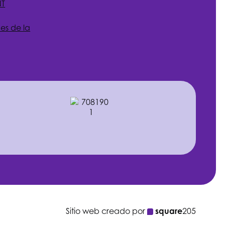
NT
es de la
Sitio web creado por
square
205