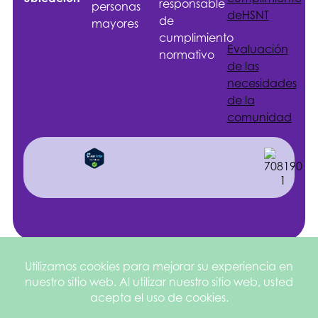
responsable
personas
de
HSNT
de
mayores
cumplimiento
Evaluación
normativo
de las
necesidades
de la
comunidad
Sitio web
©2026
Política de
creado por
Health
privacidad