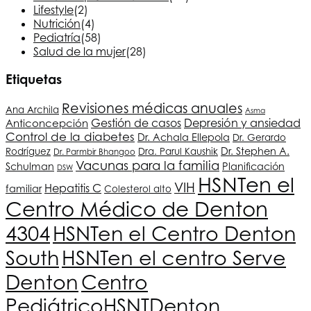
Lifestyle
(2)
Nutrición
(4)
Pediatría
(58)
Salud de la mujer
(28)
Etiquetas
Revisiones médicas anuales
Ana Archila
Asma
Depresión y ansiedad
Gestión de casos
Anticoncepción
Control de la diabetes
Dr. Achala Ellepola
Dr. Gerardo
Dr. Stephen A.
Rodríguez
Dra. Parul Kaushik
Dr. Parmbir Bhangoo
Vacunas para la familia
Schulman
Planificación
DSW
HSNT
en el
VIH
Hepatitis C
familiar
Colesterol alto
Centro Médico de Denton
4304
HSNT
en el Centro Denton
South
HSNT
en el centro Serve
Denton
Centro
Pediátrico
HSNT
Denton