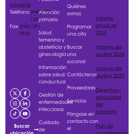
paciente
Quiénes
Teléfono:
(940)-381-
Atención
somos
Informe
1501
primaria
anual de
Fax:
(940)-591-
Programar
Salud
2025
7830
una cita
femenina y
obstetricia y
Buscar
Informe del
ginecología
una
auditor 2024
sucursal
Información
Informe del
sobre salud
Contáctenos
auditor 2023
conductual
Proveedores
Derechos y
Gestión de
privacidad
Servicios
enfermedades
del
infecciosas
paciente
Póngase en
contacto con
Cuidado
Plan de
Buscar
el
de
cumplimiento
ubicación