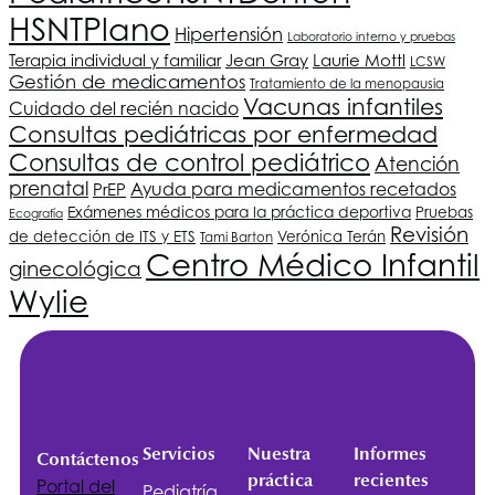
HSNT
Plano
Hipertensión
Laboratorio interno y pruebas
Terapia individual y familiar
Jean Gray
Laurie Mottl
LCSW
Gestión de medicamentos
Tratamiento de la menopausia
Vacunas infantiles
Cuidado del recién nacido
Consultas pediátricas por enfermedad
Consultas de control pediátrico
Atención
prenatal
Ayuda para medicamentos recetados
PrEP
Exámenes médicos para la práctica deportiva
Pruebas
Ecografía
Revisión
de detección de ITS y ETS
Verónica Terán
Tami Barton
Centro Médico Infantil
ginecológica
Wylie
Servicios
Nuestra
Informes
Contáctenos
práctica
recientes
Portal del
Pediatría