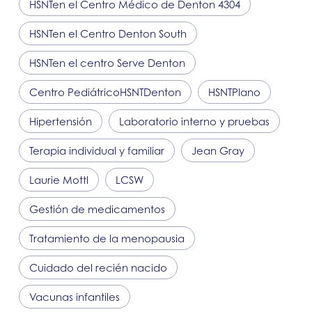
HSNT
en el Centro Médico de Denton 4304
HSNT
en el Centro Denton South
HSNT
en el centro Serve Denton
Centro Pediátrico
HSNT
Denton
HSNT
Plano
Hipertensión
Laboratorio interno y pruebas
Terapia individual y familiar
Jean Gray
Laurie Mottl
LCSW
Gestión de medicamentos
Tratamiento de la menopausia
Cuidado del recién nacido
Vacunas infantiles