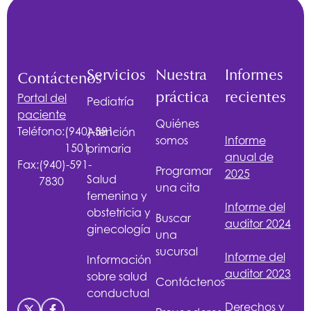
Servicios
Nuestra
Informes
Contáctenos
práctica
recientes
Portal del
Pediatría
paciente
Quiénes
Teléfono:
(940)-381-
Atención
somos
Informe
1501
primaria
anual de
Fax:
(940)-591-
Programar
2025
Salud
7830
una cita
femenina y
Informe del
obstetricia y
Buscar
auditor 2024
ginecología
una
sucursal
Informe del
Información
auditor 2023
sobre salud
Contáctenos
conductual
Derechos y