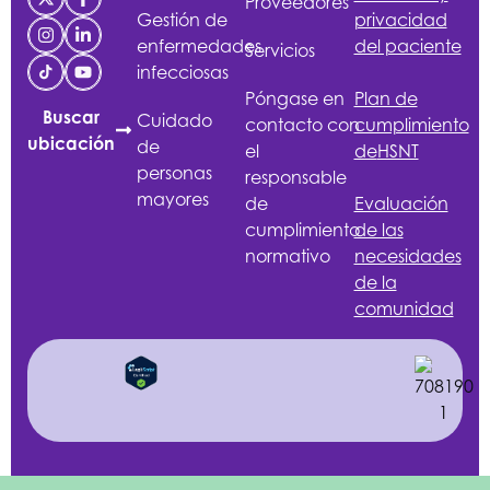
Proveedores
Gestión de
privacidad
enfermedades
del paciente
Servicios
infecciosas
Póngase en
Plan de
Buscar
Cuidado
contacto con
cumplimiento
ubicación
de
el
de
HSNT
personas
responsable
mayores
de
Evaluación
cumplimiento
de las
normativo
necesidades
de la
comunidad