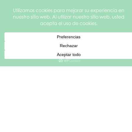
toda su vida y había cursado doce años de estudios
superiores para obtener varios títulos, y sin embargo se
encontraba en una situación en la que necesitaba
ayuda.
“En algún momento de tu vida, a menos que seas
increíblemente afortunado y rico —y, aun así, te pueden
pasar cosas horribles—, es posible que te encuentres solo,
English
sin hogar o seas víctima de violencia doméstica”, explicó
Español de México
Victoria. “Puedes quedarte sin aliento y no saber cómo
salir adelante”.”
Desde el primer momento en que entró en el Centro
Médico Denton de la
HSNT
, Victoria sintió que el personal
lo entendía.
“El personal de la consulta no me habló con
condescendencia ni me trató como a una tonta;
simplemente me aceptaron y me preguntaron: ‘¿Qué
necesitas?’. Y eso fue muy diferente a tener que volver a ir