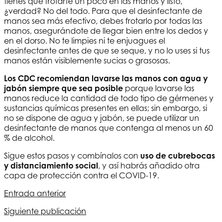
tienes que frotarte un poco en las manos y listo,
¿verdad? No del todo. Para que el desinfectante de
manos sea más efectivo, debes frotarlo por todas las
manos, asegurándote de llegar bien entre los dedos y
en el dorso. No te limpies ni te enjuagues el
desinfectante antes de que se seque, y no lo uses si tus
manos están visiblemente sucias o grasosas.
Los CDC recomiendan lavarse las manos con agua y
jabón siempre que sea posible
porque lavarse las
manos reduce la cantidad de todo tipo de gérmenes y
sustancias químicas presentes en ellas; sin embargo, si
no se dispone de agua y jabón, se puede utilizar un
desinfectante de manos que contenga al menos un 60
% de alcohol.
Sigue estos pasos y combínalos con
uso de cubrebocas
y distanciamiento social
, y así habrás añadido otra
capa de protección contra el COVID-19.
Entrada anterior
Navegación
Siguiente publicación