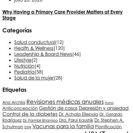
Why Having a Primary Care Provider Matters at Every
Stage
Categorías
Salud conductual
(12)
Health & Wellness
(120)
Leadership & Board News
(46)
Lifestyle
(2)
Nutrición
(4)
Pediatría
(58)
Salud de la mujer
(28)
Etiquetas
Revisiones médicas anuales
Ana Archila
Asma
Depresión y ansiedad
Gestión de casos
Anticoncepción
Control de la diabetes
Dr. Achala Ellepola
Dr. Gerardo
Dr. Stephen A.
Rodríguez
Dra. Parul Kaushik
Dr. Parmbir Bhangoo
Vacunas para la familia
Schulman
Planificación
DSW