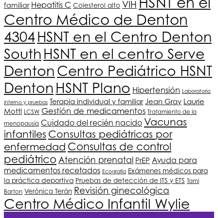
HSNT
en el
VIH
Hepatitis C
familiar
Colesterol alto
Centro Médico de Denton
4304
HSNT
en el Centro Denton
South
HSNT
en el centro Serve
Denton
Centro Pediátrico
HSNT
HSNT
Plano
Denton
Hipertensión
Laboratorio
Terapia individual y familiar
Jean Gray
Laurie
interno y pruebas
Gestión de medicamentos
Mottl
LCSW
Tratamiento de la
Vacunas
Cuidado del recién nacido
menopausia
infantiles
Consultas pediátricas por
Consultas de control
enfermedad
pediátrico
Atención prenatal
Ayuda para
PrEP
medicamentos recetados
Exámenes médicos para
Ecografía
la práctica deportiva
Pruebas de detección de ITS y ETS
Tami
Revisión ginecológica
Verónica Terán
Barton
Centro Médico Infantil Wylie