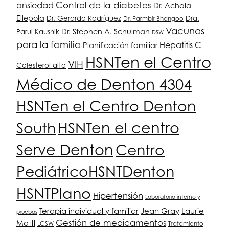
ansiedad
Control de la diabetes
Dr. Achala
Ellepola
Dr. Gerardo Rodríguez
Dra.
Dr. Parmbir Bhangoo
Vacunas
Dr. Stephen A. Schulman
Parul Kaushik
DSW
para la familia
Hepatitis C
Planificación familiar
HSNT
en el Centro
VIH
Colesterol alto
Médico de Denton 4304
HSNT
en el Centro Denton
South
HSNT
en el centro
Serve Denton
Centro
Pediátrico
HSNT
Denton
HSNT
Plano
Hipertensión
Laboratorio interno y
Terapia individual y familiar
Jean Gray
Laurie
pruebas
Gestión de medicamentos
Mottl
LCSW
Tratamiento