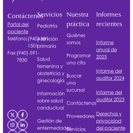
Servicios
Nuestra
Informes
Contáctenos
práctica
recientes
Portal del
Pediatría
paciente
Quiénes
Teléfono:
(940)-381-
Atención
somos
Informe
1501
primaria
anual de
Fax:
(940)-591-
Programar
2025
Salud
7830
una cita
femenina y
Informe del
obstetricia y
Buscar
auditor 2024
ginecología
una
sucursal
Informe del
Información
auditor 2023
sobre salud
Contáctenos
conductual
Derechos y
Proveedores
Gestión de
privacidad
enfermedades
del paciente
Servicios