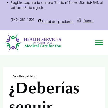
Registrarse
para la carrera 'Stride n' Thrive 5K» de
HSNT
, el
sábado 8 de agosto.
(940)-381-1501
Donar
Portal del paciente
Detalles del blog
¿Deberías
seguir