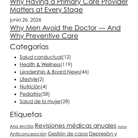
Why Having a Primary Care Provider
Matters at Every Stage
junio 26, 2026
Why Men Avoid the Doctor — And
Why Preventive Care
Categorías
Salud conductual
(12)
Health & Wellness
(119)
Leadership & Board News
(46)
Lifestyle
(2)
Nutrición
(4)
Pediatría
(58)
Salud de la mujer
(28)
Etiquetas
Revisiones médicas anuales
Ana Archila
Asma
Depresión y
Anticoncepción
Gestión de casos