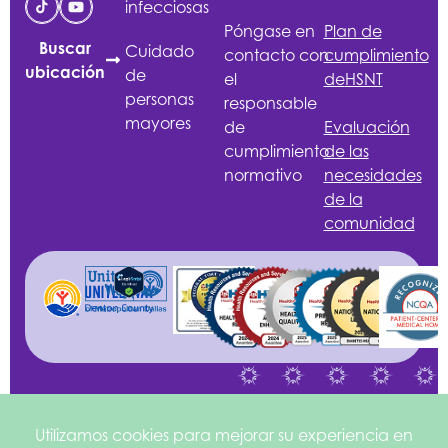
infecciosas
Póngase en
Plan de
Buscar
Cuidado
contacto con
cumplimiento
ubicación
de
el
de
HSNT
personas
responsable
mayores
de
Evaluación
cumplimiento
de las
normativo
necesidades
de la
comunidad