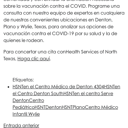
sobre la vacunación contra el COVID. Programe una
consulta con nuestro equipo de expertos en cualquiera
de nuestras convenientes ubicaciones en Denton,
Plano y Wylie, Texas, para analizar sus opciones de
vacunación contra el COVID-19 por su salud y la de
quienes le rodean.
Para concertar una cita con
Health Services of North
Texas
,
Haga clic aquí
.
Etiquetas:
HSNT
en el Centro Médico de Denton 4304
HSNT
en
el Centro Denton South
HSNT
en el centro Serve
Denton
Centro
Pediátrico
HSNT
Denton
HSNT
Plano
Centro Médico
Infantil Wylie
Entrada anterior