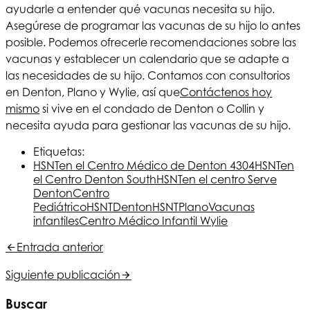
ayudarle a entender qué vacunas necesita su hijo.
Asegúrese de programar las vacunas de su hijo lo antes
posible. Podemos ofrecerle recomendaciones sobre las
vacunas y establecer un calendario que se adapte a
las necesidades de su hijo. Contamos con consultorios
en Denton, Plano y Wylie, así que
Contáctenos hoy
mismo
si vive en el condado de Denton o Collin y
necesita ayuda para gestionar las vacunas de su hijo.
Etiquetas:
HSNT
en el Centro Médico de Denton 4304
HSNT
en
el Centro Denton South
HSNT
en el centro Serve
Denton
Centro
Pediátrico
HSNT
Denton
HSNT
Plano
Vacunas
infantiles
Centro Médico Infantil Wylie
Entrada anterior
Siguiente publicación
Buscar