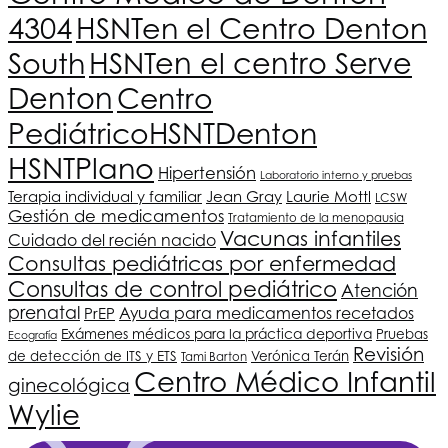
4304
HSNT
en el Centro Denton
South
HSNT
en el centro Serve
Denton
Centro
Pediátrico
HSNT
Denton
HSNT
Plano
Hipertensión
Laboratorio interno y pruebas
Terapia individual y familiar
Jean Gray
Laurie Mottl
LCSW
Gestión de medicamentos
Tratamiento de la menopausia
Vacunas infantiles
Cuidado del recién nacido
Consultas pediátricas por enfermedad
Consultas de control pediátrico
Atención
prenatal
PrEP
Ayuda para medicamentos recetados
Exámenes médicos para la práctica deportiva
Pruebas
Ecografía
Revisión
de detección de ITS y ETS
Verónica Terán
Tami Barton
Centro Médico Infantil
ginecológica
Wylie