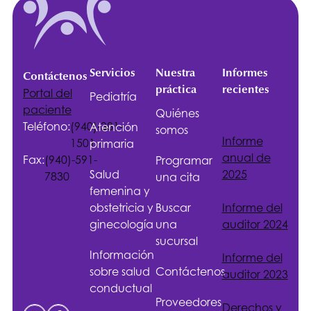
Servicios
Nuestra
Informes
Contáctenos
práctica
recientes
Portal del
Pediatría
paciente
Quiénes
Teléfono:
(940)-381-
Atención
somos
Informe
1501
primaria
anual de
Fax:
(940)-591-
Programar
Salud
2025
7830
una cita
femenina y
obstetricia y
Buscar
Informe del
ginecología
una
auditor 2024
sucursal
Información
Informe del
sobre salud
Contáctenos
auditor 2023
conductual
Proveedores
Derechos y