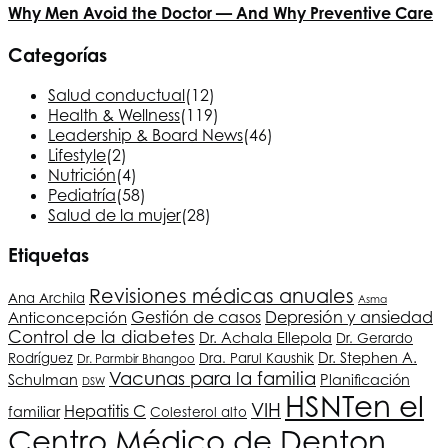
Why Men Avoid the Doctor — And Why Preventive Care
Categorías
Salud conductual
(12)
Health & Wellness
(119)
Leadership & Board News
(46)
Lifestyle
(2)
Nutrición
(4)
Pediatría
(58)
Salud de la mujer
(28)
Etiquetas
Revisiones médicas anuales
Ana Archila
Asma
Depresión y ansiedad
Anticoncepción
Gestión de casos
Control de la diabetes
Dr. Achala Ellepola
Dr. Gerardo
Dr. Stephen A.
Rodríguez
Dra. Parul Kaushik
Dr. Parmbir Bhangoo
Vacunas para la familia
Schulman
Planificación
DSW
HSNT
en el
VIH
Hepatitis C
familiar
Colesterol alto
Centro Médico de Denton