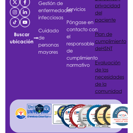
Gestión de
privacidad
Servicios
enfermedades
del
infecciosas
paciente
Póngase en
contacto con
Cuidado
Plan de
Buscar
el
de
cumplimiento
ubicación
responsable
personas
de
HSNT
de
mayores
cumplimiento
Evaluación
normativo
de las
necesidades
de la
comunidad