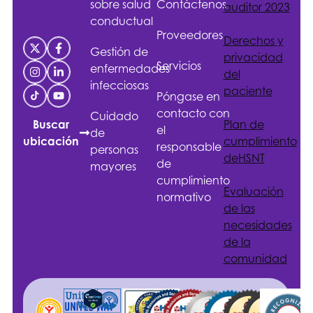
sobre salud
Contáctenos
auditor 2023
conductual
Proveedores
Derechos y
Gestión de
privacidad
Servicios
enfermedades
del
infecciosas
paciente
Póngase en
contacto con
Cuidado
Plan de
Buscar
el
de
cumplimiento
ubicación
responsable
personas
de
HSNT
de
mayores
cumplimiento
Evaluación
normativo
de las
necesidades
de la
comunidad