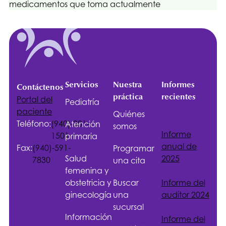
medicamentos que toma actualmente
Servicios
Nuestra
Informes
Contáctenos
práctica
recientes
Portal del
Pediatría
paciente
Quiénes
Teléfono:
(940)-381-
Atención
somos
Informe
1501
primaria
anual de
Fax:
(940)-591-
Programar
Salud
2025
7830
una cita
femenina y
obstetricia y
Buscar
Informe del
ginecología
una
auditor 2024
sucursal
Información
Informe del