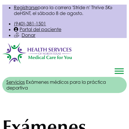
Registrarse
para la carrera 'Stride n' Thrive 5K»
de
HSNT
, el sábado 8 de agosto.
(940)-381-1501
Portal del paciente
Donar
Servicios
Exámenes médicos para la práctica
deportiva
Exámenes