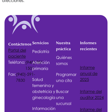
afecciones.
Servicios
Nuestra
Informes
Contáctenos
práctica
recientes
Portal del
Pediatría
paciente
Quiénes
Teléfono:
(940)-381-
Atención
somos
Informe
1501
primaria
anual de
Fax:
(940)-591-
Programar
Salud
2025
7830
una cita
femenina y
obstetricia y
Buscar
Informe del
ginecología
una
auditor 2024
sucursal
Información
Informe del