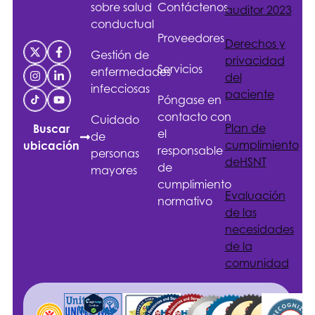
sobre salud
Contáctenos
auditor 2023
conductual
Proveedores
Derechos y
Gestión de
privacidad
Servicios
enfermedades
del
infecciosas
paciente
Póngase en
contacto con
Cuidado
Plan de
Buscar
el
de
cumplimiento
ubicación
responsable
personas
de
HSNT
de
mayores
cumplimiento
Evaluación
normativo
de las
necesidades
de la
comunidad