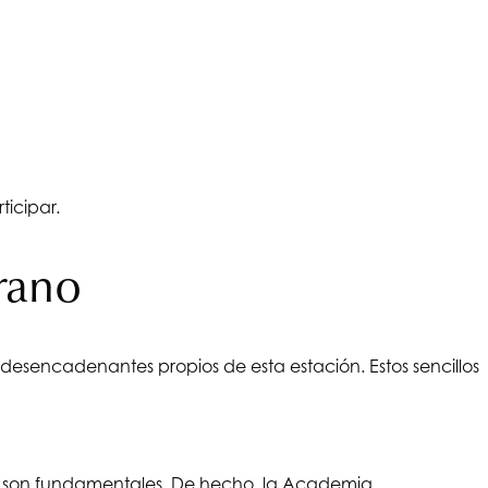
ticipar.
erano
es desencadenantes propios de esta estación. Estos sencillos
ibre son fundamentales. De hecho, la Academia