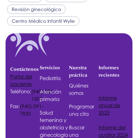
Revisión ginecológica
Centro Médico Infantil Wylie
Servicios
Nuestra
Informes
Contáctenos
práctica
recientes
Portal del
Pediatría
paciente
Quiénes
Teléfono:
(940)-381-
Atención
somos
Informe
1501
primaria
anual de
Fax:
(940)-591-
Programar
Salud
2025
7830
una cita
femenina y
obstetricia y
Buscar
Informe del
ginecología
una
auditor 2024