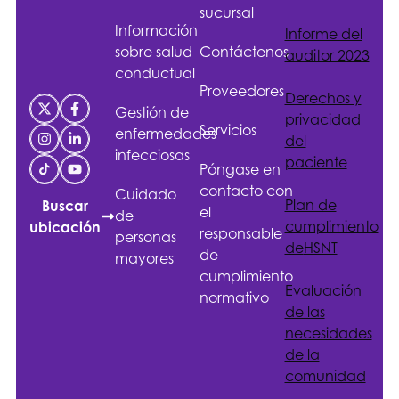
sucursal
Información
Informe del
sobre salud
Contáctenos
auditor 2023
conductual
Proveedores
Derechos y
Gestión de
privacidad
Servicios
enfermedades
del
infecciosas
paciente
Póngase en
contacto con
Cuidado
Plan de
Buscar
el
de
cumplimiento
ubicación
responsable
personas
de
HSNT
de
mayores
cumplimiento
Evaluación
normativo
de las
necesidades
de la
comunidad