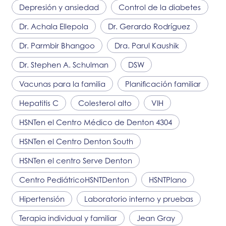
Depresión y ansiedad
Control de la diabetes
Dr. Achala Ellepola
Dr. Gerardo Rodríguez
Dr. Parmbir Bhangoo
Dra. Parul Kaushik
Dr. Stephen A. Schulman
DSW
Vacunas para la familia
Planificación familiar
Hepatitis C
Colesterol alto
VIH
HSNT
en el Centro Médico de Denton 4304
HSNT
en el Centro Denton South
HSNT
en el centro Serve Denton
Centro Pediátrico
HSNT
Denton
HSNT
Plano
Hipertensión
Laboratorio interno y pruebas
Terapia individual y familiar
Jean Gray