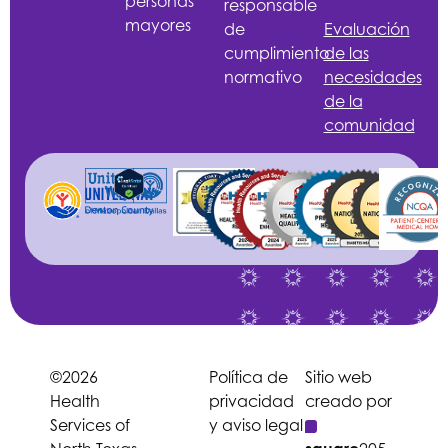
personas
responsable
mayores
de
Evaluación
cumplimiento
de las
normativo
necesidades
de la
comunidad
©2026
Política de
Sitio web
Health
privacidad
creado por
Services of
y aviso legal