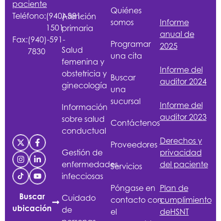
paciente
Quiénes
Teléfono:
(940)-381-
Atención
somos
Informe
1501
primaria
anual de
Fax:
(940)-591-
Programar
2025
Salud
7830
una cita
femenina y
Informe del
obstetricia y
Buscar
auditor 2024
ginecología
una
sucursal
Informe del
Información
auditor 2023
sobre salud
Contáctenos
conductual
Derechos y
Proveedores
Gestión de
privacidad
enfermedades
del paciente
Servicios
infecciosas
Póngase en
Plan de
Buscar
Cuidado
contacto con
cumplimiento
ubicación
de
el
de
HSNT