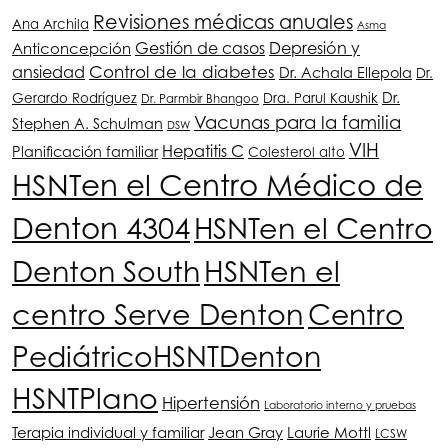
Revisiones médicas anuales
Ana Archila
Asma
Depresión y
Gestión de casos
Anticoncepción
ansiedad
Control de la diabetes
Dr. Achala Ellepola
Dr.
Dr.
Gerardo Rodríguez
Dra. Parul Kaushik
Dr. Parmbir Bhangoo
Vacunas para la familia
Stephen A. Schulman
DSW
VIH
Hepatitis C
Planificación familiar
Colesterol alto
HSNT
en el Centro Médico de
Denton 4304
HSNT
en el Centro
Denton South
HSNT
en el
centro Serve Denton
Centro
Pediátrico
HSNT
Denton
HSNT
Plano
Hipertensión
Laboratorio interno y pruebas
Terapia individual y familiar
Jean Gray
Laurie Mottl
LCSW