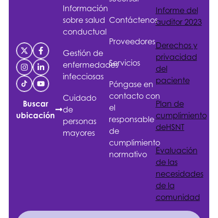
Información
Informe del
sobre salud
Contáctenos
auditor 2023
conductual
Proveedores
Derechos y
Gestión de
privacidad
Servicios
enfermedades
del
infecciosas
paciente
Póngase en
contacto con
Cuidado
Plan de
Buscar
el
de
cumplimiento
ubicación
responsable
personas
de
HSNT
de
mayores
cumplimiento
Evaluación
normativo
de las
necesidades
de la
comunidad