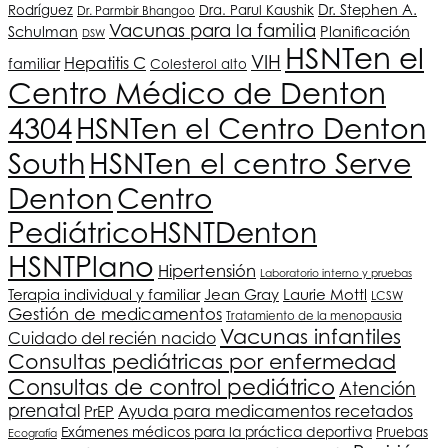
Dr. Stephen A.
Rodríguez
Dra. Parul Kaushik
Dr. Parmbir Bhangoo
Vacunas para la familia
Schulman
Planificación
DSW
HSNT
en el
VIH
Hepatitis C
familiar
Colesterol alto
Centro Médico de Denton
4304
HSNT
en el Centro Denton
South
HSNT
en el centro Serve
Denton
Centro
Pediátrico
HSNT
Denton
HSNT
Plano
Hipertensión
Laboratorio interno y pruebas
Terapia individual y familiar
Jean Gray
Laurie Mottl
LCSW
Gestión de medicamentos
Tratamiento de la menopausia
Vacunas infantiles
Cuidado del recién nacido
Consultas pediátricas por enfermedad
Consultas de control pediátrico
Atención
prenatal
Ayuda para medicamentos recetados
PrEP
Exámenes médicos para la práctica deportiva
Pruebas
Ecografía