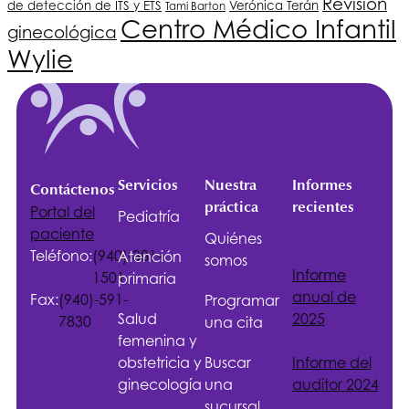
Revisión
de detección de ITS y ETS
Verónica Terán
Tami Barton
Centro Médico Infantil
ginecológica
Wylie
Servicios
Nuestra
Informes
Contáctenos
práctica
recientes
Portal del
Pediatría
paciente
Quiénes
Teléfono:
(940)-381-
Atención
somos
Informe
1501
primaria
anual de
Fax:
(940)-591-
Programar
Salud
2025
7830
una cita
femenina y
obstetricia y
Buscar
Informe del
ginecología
una
auditor 2024
sucursal