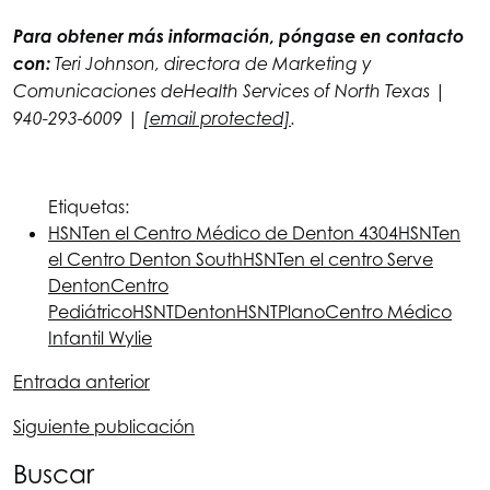
Para obtener más información, póngase en contacto
con:
Teri Johnson, directora de Marketing y
Comunicaciones de
Health Services of North Texas
|
940-293-6009 |
[email protected]
.
Etiquetas:
HSNT
en el Centro Médico de Denton 4304
HSNT
en
el Centro Denton South
HSNT
en el centro Serve
Denton
Centro
Pediátrico
HSNT
Denton
HSNT
Plano
Centro Médico
Infantil Wylie
Entrada anterior
Siguiente publicación
Buscar