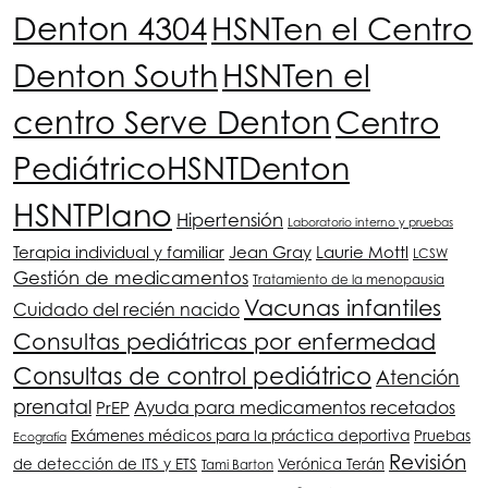
Denton 4304
HSNT
en el Centro
Denton South
HSNT
en el
centro Serve Denton
Centro
Pediátrico
HSNT
Denton
HSNT
Plano
Hipertensión
Laboratorio interno y pruebas
Terapia individual y familiar
Jean Gray
Laurie Mottl
LCSW
Gestión de medicamentos
Tratamiento de la menopausia
Vacunas infantiles
Cuidado del recién nacido
Consultas pediátricas por enfermedad
Consultas de control pediátrico
Atención
prenatal
PrEP
Ayuda para medicamentos recetados
Exámenes médicos para la práctica deportiva
Pruebas
Ecografía
Revisión
de detección de ITS y ETS
Verónica Terán
Tami Barton