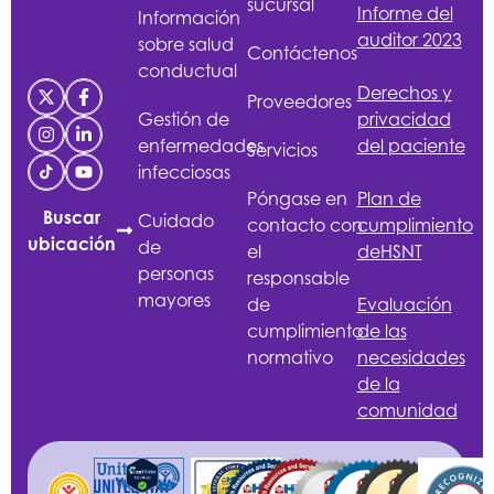
sucursal
Informe del
Información
auditor 2023
sobre salud
Contáctenos
conductual
Derechos y
Proveedores
Gestión de
privacidad
enfermedades
del paciente
Servicios
infecciosas
Póngase en
Plan de
Buscar
Cuidado
contacto con
cumplimiento
ubicación
de
el
de
HSNT
personas
responsable
mayores
de
Evaluación
cumplimiento
de las
normativo
necesidades
de la
comunidad