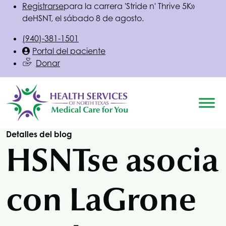
Registrarse
para la carrera 'Stride n' Thrive 5K»
de
HSNT
, el sábado 8 de agosto.
(940)-381-1501
Portal del paciente
Donar
Detalles del blog
HSNT
se asocia
con LaGrone