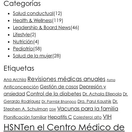
Categorías
Salud conductual
(12)
Health & Wellness
(119)
Leadership & Board News
(46)
Lifestyle
(2)
Nutrición
(4)
Pediatría
(58)
Salud de la mujer
(28)
Etiquetas
Revisiones médicas anuales
Ana Archila
Asma
Depresión y
Anticoncepción
Gestión de casos
ansiedad
Control de la diabetes
Dr. Achala Ellepola
Dr.
Dr.
Gerardo Rodríguez
Dra. Parul Kaushik
Dr. Parmbir Bhangoo
Vacunas para la familia
Stephen A. Schulman
DSW
VIH
Hepatitis C
Planificación familiar
Colesterol alto
HSNT
en el Centro Médico de