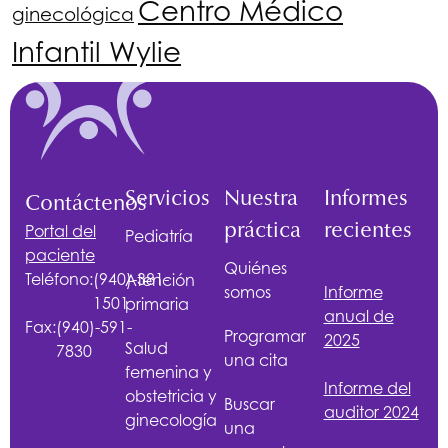
Centro Médico
ginecológica
Infantil Wylie
Servicios
Nuestra
Informes
Contáctenos
práctica
recientes
Portal del
Pediatría
paciente
Quiénes
Teléfono:
(940)-381-
Atención
somos
Informe
1501
primaria
anual de
Fax:
(940)-591-
Programar
2025
Salud
7830
una cita
femenina y
Informe del
obstetricia y
Buscar
auditor 2024
ginecología
una