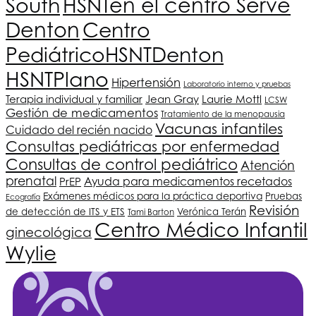
South
HSNT
en el centro Serve
Denton
Centro
Pediátrico
HSNT
Denton
HSNT
Plano
Hipertensión
Laboratorio interno y pruebas
Terapia individual y familiar
Jean Gray
Laurie Mottl
LCSW
Gestión de medicamentos
Tratamiento de la menopausia
Vacunas infantiles
Cuidado del recién nacido
Consultas pediátricas por enfermedad
Consultas de control pediátrico
Atención
prenatal
PrEP
Ayuda para medicamentos recetados
Exámenes médicos para la práctica deportiva
Pruebas
Ecografía
Revisión
de detección de ITS y ETS
Verónica Terán
Tami Barton
Centro Médico Infantil
ginecológica
Wylie