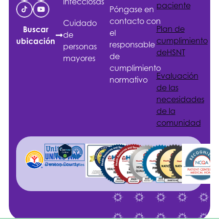
infecciosas
paciente
Póngase en
contacto con
Cuidado
Plan de
Buscar
el
de
cumplimiento
ubicación
responsable
personas
de
HSNT
de
mayores
cumplimiento
Evaluación
normativo
de las
necesidades
de la
comunidad