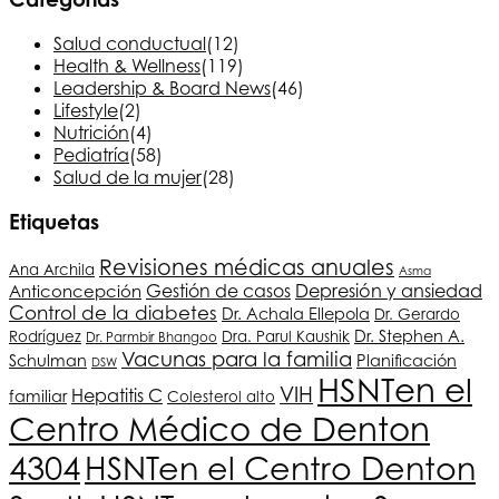
Salud conductual
(12)
Health & Wellness
(119)
Leadership & Board News
(46)
Lifestyle
(2)
Nutrición
(4)
Pediatría
(58)
Salud de la mujer
(28)
Etiquetas
Revisiones médicas anuales
Ana Archila
Asma
Depresión y ansiedad
Anticoncepción
Gestión de casos
Control de la diabetes
Dr. Achala Ellepola
Dr. Gerardo
Dr. Stephen A.
Rodríguez
Dra. Parul Kaushik
Dr. Parmbir Bhangoo
Vacunas para la familia
Schulman
Planificación
DSW
HSNT
en el
VIH
Hepatitis C
familiar
Colesterol alto
Centro Médico de Denton
4304
HSNT
en el Centro Denton