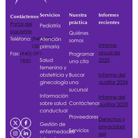
Servicios
Nuestra
Informes
Contáctenos
práctica
recientes
Portal del
Pediatría
paciente
Quiénes
Teléfono:
(940)-381-
Atención
somos
Informe
1501
primaria
anual de
Fax:
(940)-591-
Programar
Salud
2025
7830
una cita
femenina y
obstetricia y
Buscar
Informe del
ginecología
una
auditor 2024
sucursal
Información
Informe del
sobre salud
Contáctenos
auditor 2023
conductual
Proveedores
Derechos y
Gestión de
privacidad
Servicios
enfermedades
del