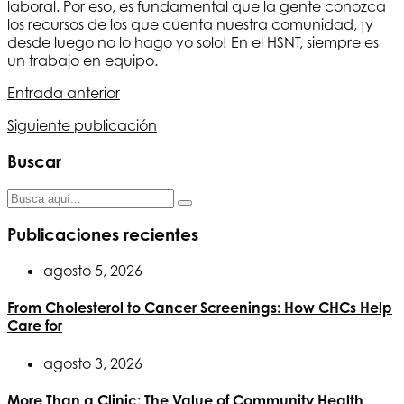
laboral. Por eso, es fundamental que la gente conozca
los recursos de los que cuenta nuestra comunidad, ¡y
desde luego no lo hago yo solo! En el
HSNT
, siempre es
un trabajo en equipo.
Entrada anterior
Navegación
Siguiente publicación
Buscar
de
entradas
Publicaciones recientes
agosto 5, 2026
From Cholesterol to Cancer Screenings: How CHCs Help
Care for
agosto 3, 2026
More Than a Clinic: The Value of Community Health