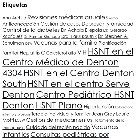
Etiquetas
Revisiones médicas anuales
Ana Archila
Asma
Depresión y ansiedad
Gestión de casos
Anticoncepción
Control de la diabetes
Dr. Achala Ellepola
Dr. Gerardo
Dr. Stephen A.
Rodríguez
Dra. Parul Kaushik
Dr. Parmbir Bhangoo
Vacunas para la familia
Schulman
Planificación
DSW
HSNT
en el
VIH
Hepatitis C
familiar
Colesterol alto
Centro Médico de Denton
4304
HSNT
en el Centro Denton
South
HSNT
en el centro Serve
Denton
Centro Pediátrico
HSNT
HSNT
Plano
Denton
Hipertensión
Laboratorio
Terapia individual y familiar
Jean Gray
Laurie
interno y pruebas
Gestión de medicamentos
Mottl
LCSW
Tratamiento de la
Vacunas
Cuidado del recién nacido
menopausia
infantiles
Consultas pediátricas por