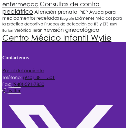
Consultas de control
enfermedad
pediátrico
Atención prenatal
Ayuda para
PrEP
medicamentos recetados
Exámenes médicos para
Ecografía
la práctica deportiva
Pruebas de detección de ITS y ETS
Tami
Revisión ginecológica
Verónica Terán
Barton
Centro Médico Infantil Wylie
Contáctenos
Portal del paciente
Teléfono:
(940)-381-1501
Fax:
(940)-591-7830
X-Twitter