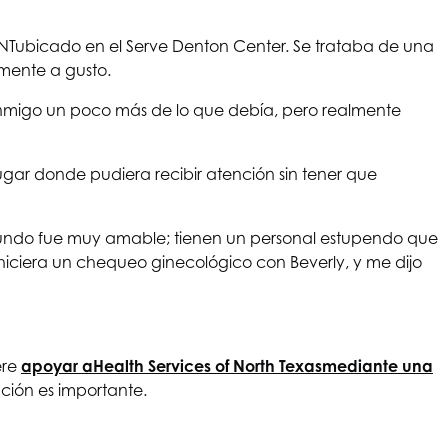
NT
ubicado en el Serve Denton Center. Se trataba de una
amente a gusto.
nmigo un poco más de lo que debía, pero realmente
ugar donde pudiera recibir atención sin tener que
 mundo fue muy amable; tienen un personal estupendo que
e hiciera un chequeo ginecológico con Beverly, y me dijo
ere
apoyar a
Health Services of North Texas
mediante una
ución es importante.