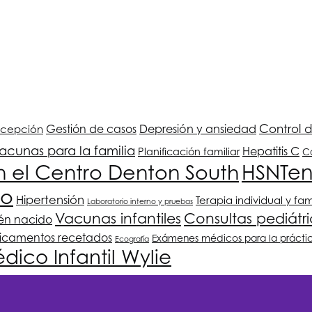
Depresión y ansiedad
Control 
ncepción
Gestión de casos
acunas para la familia
Hepatitis C
Planificación familiar
Co
n el Centro Denton South
HSNT
en
no
Hipertensión
Terapia individual y fam
Laboratorio interno y pruebas
Vacunas infantiles
Consultas pediátr
ién nacido
icamentos recetados
Exámenes médicos para la prácti
Ecografía
dico Infantil Wylie