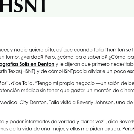
HSNT
, y nadie quiere oírlo, así que cuando Talia Thornton se hi
n tumor, ¿verdad? Pero, ¿cómo iba a saberlo? ¿Cómo iba
grafías Solís en Denton
y le dijeron que primero necesita
orth Texas
(HSNT) y de cómo
HSNT
podía aliviarle un poco 
años”, dice Talia. “Tengo mi propio negocio —un salón de 
atención médica sin tener que gastar un montón de dinero
Medical City Denton, Talia visitó a Beverly Johnson, una de
 y poder informarles de verdad y darles voz”, dice Beverly
timos de la vida de una mujer, y ellas me piden ayuda. Pero