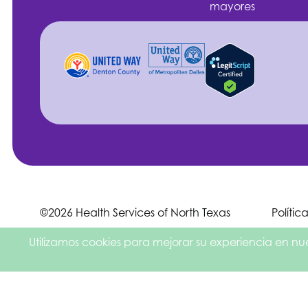
mayores
©2026 Health Services of North Texas
Polític
English
Español de México