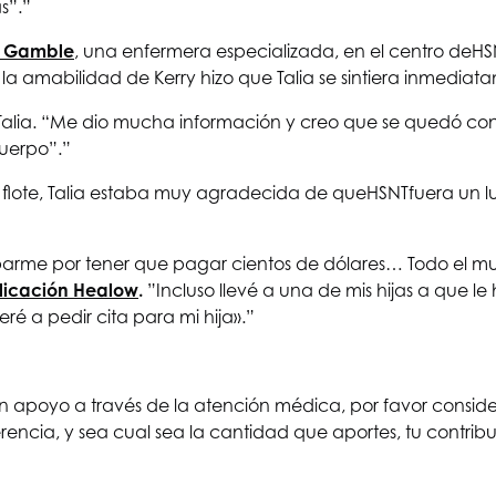
s”.”
y Gamble
, una enfermera especializada, en el centro de
HS
 la amabilidad de Kerry hizo que Talia se sintiera inmediat
Talia. “Me dio mucha información y creo que se quedó co
uerpo”.”
flote, Talia estaba muy agradecida de que
HSNT
fuera un l
ocuparme por tener que pagar cientos de dólares… Todo el
licación Healow
.
”Incluso llevé a una de mis hijas a que l
eré a pedir cita para mi hija».”
n apoyo a través de la atención médica, por favor consid
rencia, y sea cual sea la cantidad que aportes, tu contrib