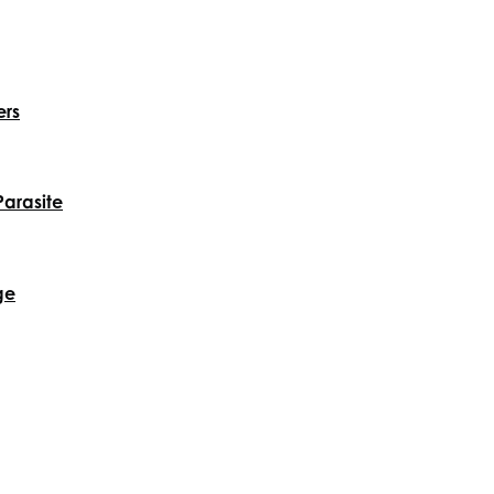
ers
arasite
ge