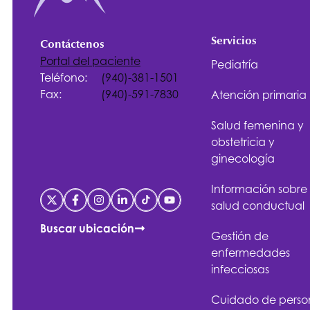
Servicios
Contáctenos
Portal del paciente
Pediatría
Teléfono:
(940)-381-1501
Fax:
(940)-591-7830
Atención primaria
Salud femenina y
obstetricia y
ginecología
Información sobre
salud conductual
Buscar ubicación
Gestión de
enfermedades
infecciosas
Cuidado de perso