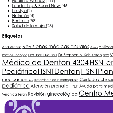
Health & Wellness
(119)
Leadership & Board News
(46)
Lifestyle
(2)
Nutrición
(4)
Pediatría
(58)
Salud de la mujer
(28)
Etiquetas
Revisiones médicas anuales
Antico
Ana Archila
Asma
V
Dr. Stephen A. Schulman
Dra. Parul Kaushik
Parmbir Bhangoo
DSW
Médico de Denton 4304
HSNT
e
Pediátrico
HSNT
Denton
HSNT
Pla
medicamentos
Cuidado del rec
Tratamiento de la menopausia
pediátrico
Atención prenatal
PrEP
Ayuda para med
Centro Mé
Revisión ginecológica
Verónica Terán