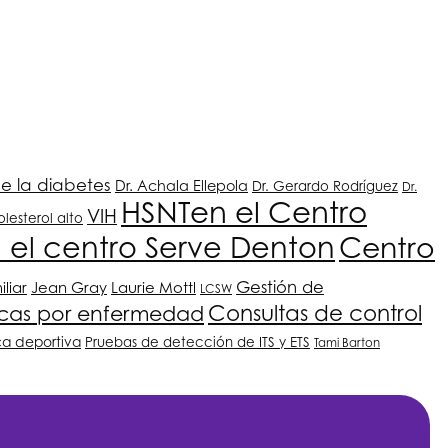
de la diabetes
Dr. Achala Ellepola
Dr. Gerardo Rodríguez
Dr.
HSNT
en el Centro
VIH
lesterol alto
 el centro Serve Denton
Centro
Gestión de
iliar
Jean Gray
Laurie Mottl
LCSW
Consultas de control
icas por enfermedad
ca deportiva
Pruebas de detección de ITS y ETS
Tami Barton