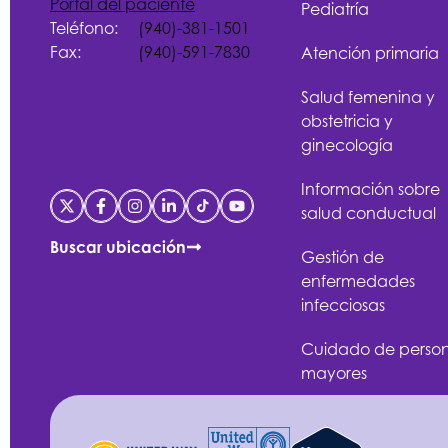
Portal del paciente
Pediatría
Teléfono:
(940)-381-1501
Fax:
(940)-591-7830
Atención primaria
Salud femenina y
obstetricia y
ginecología
Información sobre
salud conductual
Buscar ubicación
Gestión de
enfermedades
infecciosas
Cuidado de perso
mayores