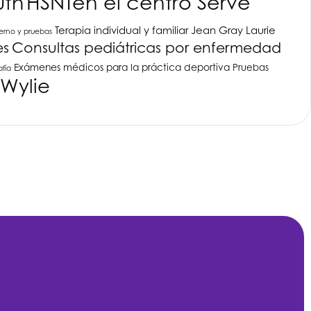
uth
HSNT
en el centro Serve
Terapia individual y familiar
Jean Gray
Laurie
terno y pruebas
es
Consultas pediátricas por enfermedad
Exámenes médicos para la práctica deportiva
Pruebas
fía
 Wylie