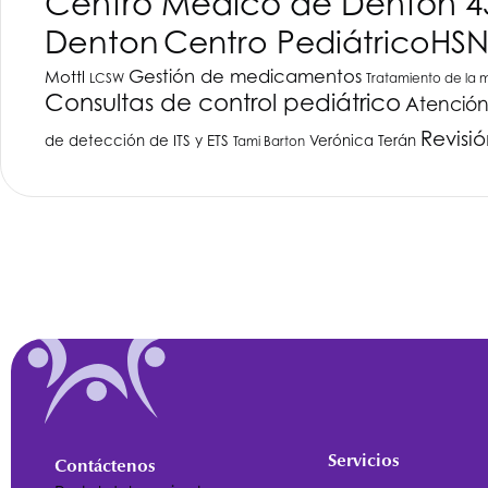
Centro Médico de Denton 4
Denton
Centro Pediátrico
HSN
Gestión de medicamentos
Mottl
LCSW
Tratamiento de la
Consultas de control pediátrico
Atención
Revisi
de detección de ITS y ETS
Verónica Terán
Tami Barton
Servicios
Contáctenos