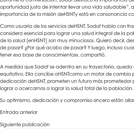
oportunidad justa de intentar llevar una vida saludable”, 
importancia de la misión de
HSNT
y está en consonancia co
Como usuaria de los servicios de
HSNT
, Sadaf habla con fra
considera esencial para lograr una salud integral de la p
de la salud [en
HSNT
] son muy minuciosos. Quiero decir, d
de pasar? ¿Por qué acabo de pasar? Y luego, incluso cuando
tener esa base de conocimientos», compartió.
A medida que Sadaf se adentra en su trayectoria, queda c
equitativo. Ella concibe a
HSNT
como un motor de cambio posi
dedicación de
HSNT
, prometen un futuro más prometedor 
lograr o acercarnos a lograr la salud total de la población.
Su optimismo, dedicación y compromiso sincero están al
Entrada anterior
Siguiente publicación