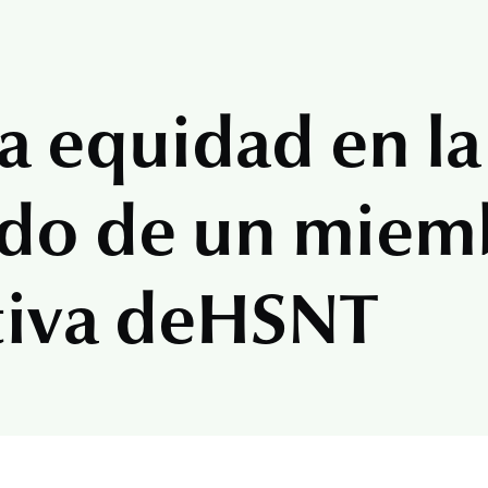
a equidad en la
cado de un miem
tiva de
HSNT