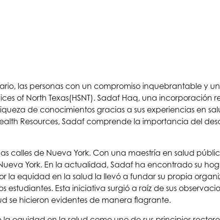
itario, las personas con un compromiso inquebrantable y 
ices of North Texas
(HSNT). Sadaf Haq, una incorporación rec
riqueza de conocimientos gracias a sus experiencias en sa
s Health Resources, Sadaf comprende la importancia del desa
s calles de Nueva York. Con una maestría en salud pública 
ueva York. En la actualidad, Sadaf ha encontrado su hoga
la equidad en la salud la llevó a fundar su propia organiz
los estudiantes. Esta iniciativa surgió a raíz de sus obser
ud se hicieron evidentes de manera flagrante.
 la equidad en la salud como uno de sus principios recto