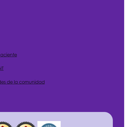
paciente
NT
des de la comunidad