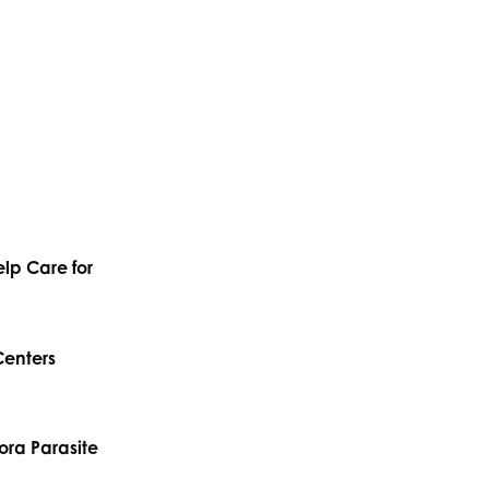
lp Care for
Centers
ra Parasite