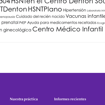
304
HSNT
en el Centro Denton So
HSNT
Plano
T
Denton
Hipertensión
Laboratorio in
Vacunas infantil
Cuidado del recién nacido
 menopausia
 prenatal
Ayuda para medicamentos recetados
PrEP
Ecogra
Centro Médico Infantil
ón ginecológica
Nuestra práctica
Informes recientes