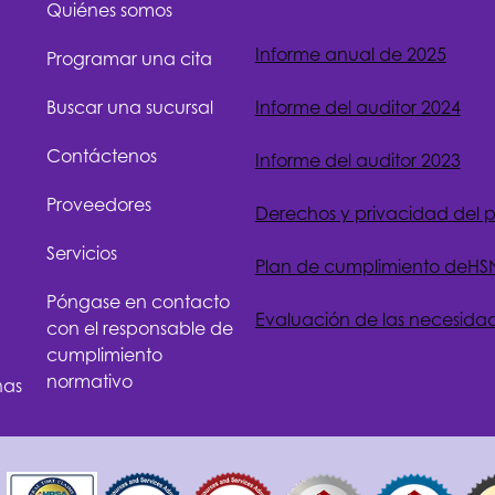
Quiénes somos
Informe anual de 2025
Programar una cita
Buscar una sucursal
Informe del auditor 2024
Contáctenos
Informe del auditor 2023
Proveedores
Derechos y privacidad del 
Servicios
Plan de cumplimiento de
HS
Póngase en contacto
Evaluación de las necesida
con el responsable de
cumplimiento
normativo
nas